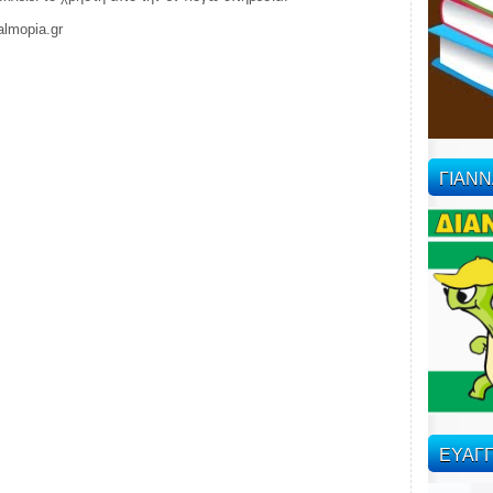
almopia.gr
ΓΙΑΝ
ΕΥΑΓΓ