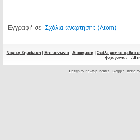
Εγγραφή σε:
Σχόλια ανάρτησης (Atom)
Νομική Σημείωση
|
Επικοινωνία
|
Διαφήμιση
|
Στείλε μας το άρθρο 
ψυχαγωγίας
- All 
Design by
NewWpThemes
| Blogger Theme b