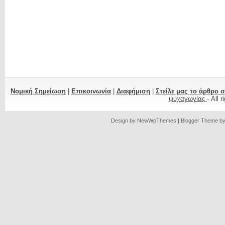
Νομική Σημείωση
|
Επικοινωνία
|
Διαφήμιση
|
Στείλε μας το άρθρο 
ψυχαγωγίας
- All 
Design by
NewWpThemes
| Blogger Theme b