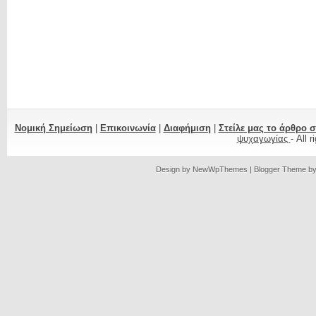
Νομική Σημείωση
|
Επικοινωνία
|
Διαφήμιση
|
Στείλε μας το άρθρο 
ψυχαγωγίας
- All 
Design by
NewWpThemes
| Blogger Theme b