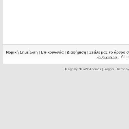
Νομική Σημείωση
|
Επικοινωνία
|
Διαφήμιση
|
Στείλε μας το άρθρο 
ψυχαγωγίας
- All 
Design by
NewWpThemes
| Blogger Theme b