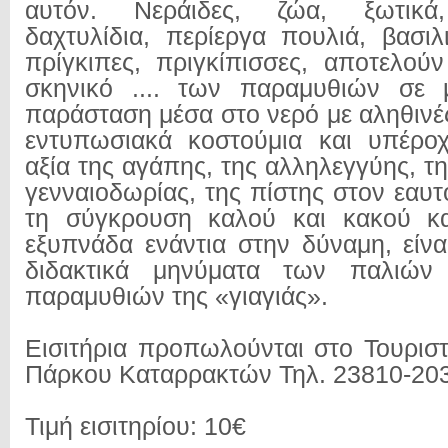
αυτόν. Νεράιδες, ζώα, ξωτικά
δαχτυλίδια, περίεργα πουλιά, βασιλ
πρίγκιπες, πριγκίπισσες, αποτελο
σκηνικό .... των παραμυθιών σε μ
παράσταση μέσα στο νερό με αληθινές
εντυπωσιακά κοστούμια και υπέροχ
αξία της αγάπης, της αλληλεγγύης, τ
γενναιοδωρίας, της πίστης στον εαυ
τη σύγκρουση καλού και κακού κ
εξυπνάδα ενάντια στην δύναμη, είνα
διδακτικά μηνύματα των παλιών
παραμυθιών της «γιαγιάς».
Εισιτήρια προπωλούνται στο Τουριστ
Πάρκου Καταρρακτών Τηλ. 23810-20
Τιμή εισιτηρίου: 10€