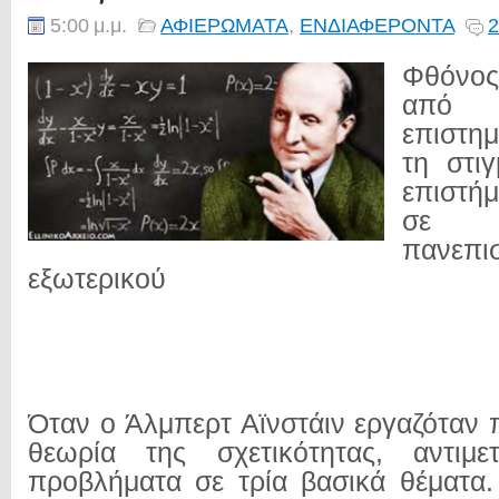
5:00 μ.μ.
ΑΦΙΕΡΩΜΑΤΑ
,
ΕΝΔΙΑΦΕΡΟΝΤΑ
2
Φθόνος
από τ
επιστημ
τη στι
επιστή
σε 
πανεπ
εξωτερικού
Όταν ο Άλμπερτ Αϊνστάιν εργαζόταν 
θεωρία της σχετικότητας, αντιμ
προβλήματα σε τρία βασικά θέματα.