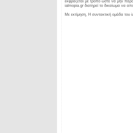
εκφράζεται με τρόπο ώστε να μην παραβ
ialmopia.gr διατηρεί το δικαίωμα να α
Με εκτίμηση, Η συντακτική ομάδα του i