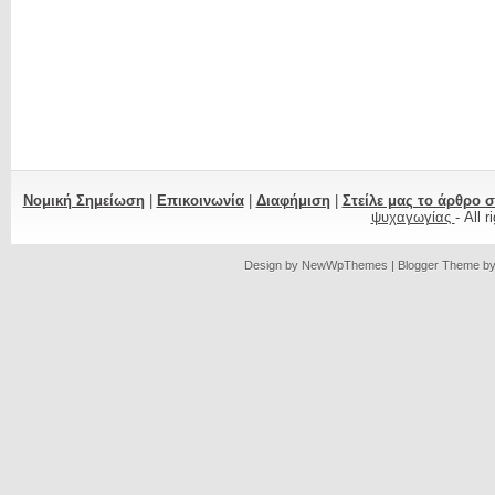
Νομική Σημείωση
|
Επικοινωνία
|
Διαφήμιση
|
Στείλε μας το άρθρο 
ψυχαγωγίας
- All 
Design by
NewWpThemes
| Blogger Theme b