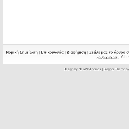
Νομική Σημείωση
|
Επικοινωνία
|
Διαφήμιση
|
Στείλε μας το άρθρο 
ψυχαγωγίας
- All 
Design by
NewWpThemes
| Blogger Theme b