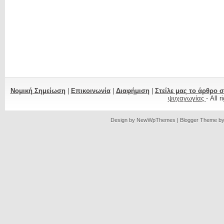
Νομική Σημείωση
|
Επικοινωνία
|
Διαφήμιση
|
Στείλε μας το άρθρο 
ψυχαγωγίας
- All 
Design by
NewWpThemes
| Blogger Theme b