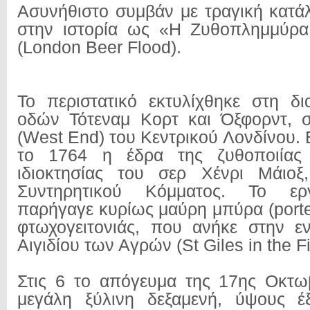
Ασυνήθιστο συμβάν με τραγική κατάλ
στην ιστορία ως «Η Ζυθοπλημμύρα
(London Beer Flood).
Το περιστατικό εκτυλίχθηκε στη δ
οδών Τότεναμ Κορτ και Όξφορντ, σ
(West End) του Κεντρικού Λονδίνου.
το 1764 η έδρα της ζυθοποιίας 
ιδιοκτησίας του σερ Χένρι Μάιοξ
Συντηρητικού Κόμματος. Το ερ
παρήγαγε κυρίως μαύρη μπύρα (porte
φτωχογειτονιάς, που ανήκε στην ε
Αιγιδίου των Αγρών (St Giles in the Fi
Στις 6 το απόγευμα της 17ης Οκτω
μεγάλη ξύλινη δεξαμενή, ύψους έ