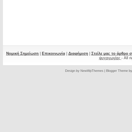
Νομική Σημείωση
|
Επικοινωνία
|
Διαφήμιση
|
Στείλε μας το άρθρο 
ψυχαγωγίας
- All 
Design by
NewWpThemes
| Blogger Theme b