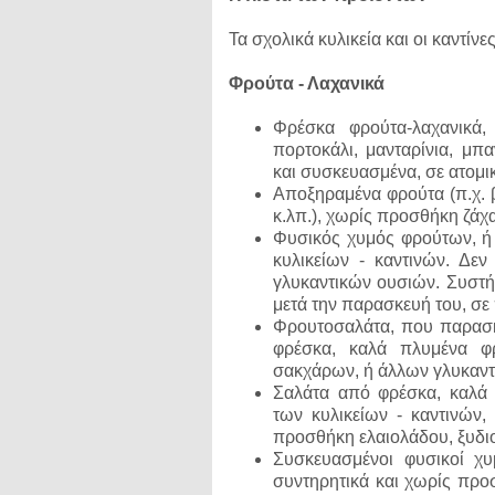
Τα σχολικά κυλικεία και οι καντίν
Φρούτα - Λαχανικά
Φρέσκα φρούτα-λαχανικά,
πορτοκάλι, μανταρίνια, μπα
και συσκευασμένα, σε ατομικ
Αποξηραμένα φρούτα (π.χ. 
κ.λπ.), χωρίς προσθήκη ζάχα
Φυσικός χυμός φρούτων, ή 
κυλικείων - καντινών. Δε
γλυκαντικών ουσιών. Συστήν
μετά την παρασκευή του, σε
Φρουτοσαλάτα, που παρασκε
φρέσκα, καλά πλυμένα φ
σακχάρων, ή άλλων γλυκαντ
Σαλάτα από φρέσκα, καλά 
των κυλικείων - καντινών,
προσθήκη ελαιολάδου, ξυδιο
Συσκευασμένοι φυσικοί χ
συντηρητικά και χωρίς προ