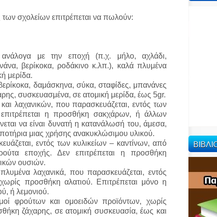
ες των σχολείων επιτρέπεται να πωλούν:
 ανάλογα με την εποχή (π.χ. μήλο, αχλάδι,
νάνα, βερίκοκα, ροδάκινο κ.λπ.), καλά πλυμένα
ή μερίδα.
βερίκοκα, δαμάσκηνα, σύκα, σταφίδες, μπανάνες
ρης, συσκευασμένα, σε ατομική μερίδα, έως 5gr.
και λαχανικών, που παρασκευάζεται, εντός των
ν επιτρέπεται η προσθήκη σακχάρων, ή άλλων
εται να είναι δυνατή η κατανάλωσή του, άμεσα,
 ποτήρια μιας χρήσης ανακυκλώσιμου υλικού.
ΒΙΒΛ
υάζεται, εντός των κυλικείων – καντίνων, από
ρούτα εποχής. Δεν επιτρέπεται η προσθήκη
ικών ουσιών.
πλυμένα λαχανικά, που παρασκευάζεται, εντός
 χωρίς προσθήκη αλατιού. Επιτρέπεται μόνο η
ύ, ή λεμονιού.
υμοί φρούτων και ομοειδών προϊόντων, χωρίς
σθήκη ζάχαρης, σε ατομική συσκευασία, έως και