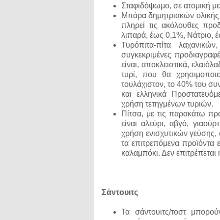
Σταφιδόψωμο, σε ατομική με
Μπάρα δημητριακών ολικής ά
πληρεί τις ακόλουθες προ
λιπαρά, έως 0,1%, Νάτριο, 
Τυρόπιτα-πίτα λαχανικώ
συγκεκριμένες προδιαγραφέ
είναι, αποκλειστικά, ελαιόλ
τυρί, που θα χρησιμοποιεί
τουλάχιστον, το 40% του συ
και ελληνικά Προστατευό
χρήση τετηγμένων τυριών.
Πίτσα, με τις παρακάτω προ
είναι αλεύρι, αβγό, γιαούρ
χρήση ενισχυτικών γεύσης, 
τα επιτρεπόμενα προϊόντα εί
καλαμπόκι. Δεν επιτρέπεται
Σάντουιτς
Τα σάντουιτς/τοστ μπορο