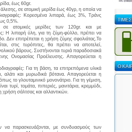
ρίδα, έως 60gr.
λεσης, σε ατομική μερίδα έως 40γρ, η οποία να
διαγραφές: Κορεσμένα λιπαρά, έως 3%, Τράνς
ΤΙΜΕΣ
έως 0,5%.
ν, σε ατομικές μερίδες των 120gr. και με
ς: Η λιπαρή ύλη, για τη ζύμη-φύλλο, πρέπει να
αδο. Δεν επιτρέπεται η χρήση ζύμης σφολιάτας.Το
ται, στις τυρόπιτες, θα πρέπει να αποτελεί,
νολικού βάρους. Συστήνονται τυριά παραδοσιακά
μενης Ονομασίας Προέλευσης. Απαγορεύεται η
Ο ΚΑΙ
διαγραφές: Για τη βάση, τα επιτρεπόμενα υλικά
τι, αλάτι και μυρωδικά βότανα. Απαγορεύεται η
όπως το γλουταμινικό μονονάτριο. Για τη γέμιση,
ναι τυρί, τομάτα, πιπεριές, μανιτάρια, κρεμμύδι,
 η χρήση σάλτσας και αλλαντικών.
ύν να παρασκευάζονται, με συνδυασμούς των