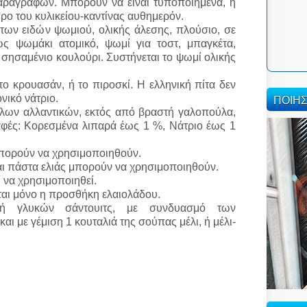
ραγράφων. Μπορούν να είναι τυποποιημένα, ή
ρο του κυλικείου-καντίνας αυθημερόν.
των ειδών ψωμιού, ολικής άλεσης, πλούσιο, σε
ως ψωμάκι ατομικό, ψωμί για τοστ, μπαγκέτα,
, σησαμένιο κουλούρι. Συστήνεται το ψωμί ολικής
 το κρουασάν, ή το πιροσκί. Η ελληνική πίτα δεν
ΠΟΙΗ
νικό νάτριο.
λλων αλλαντικών, εκτός από βραστή γαλοπούλα,
φές: Κορεσμένα λιπαρά έως 1 %, Νάτριο έως 1
πορούν να χρησιμοποιηθούν.
και πάστα ελιάς μπορούν να χρησιμοποιηθούν.
 να χρησιμοποιηθεί.
ται μόνο η προσθήκη ελαιολάδου.
υή γλυκών σάντουιτς, με συνδυασμό των
 με γέμιση 1 κουταλιά της σούπας μέλι, ή μέλι-