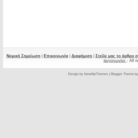
Νομική Σημείωση
|
Επικοινωνία
|
Διαφήμιση
|
Στείλε μας το άρθρο 
ψυχαγωγίας
- All 
Design by
NewWpThemes
| Blogger Theme b