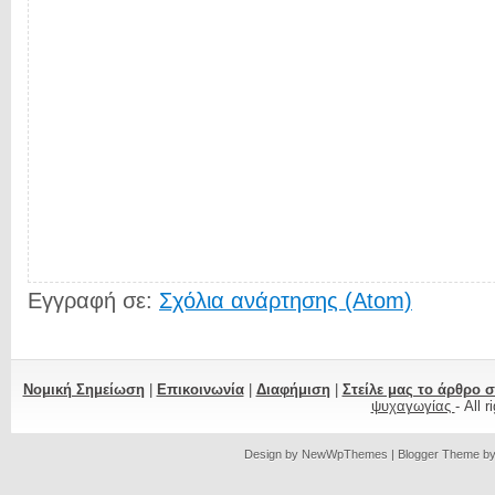
Εγγραφή σε:
Σχόλια ανάρτησης (Atom)
Νομική Σημείωση
|
Επικοινωνία
|
Διαφήμιση
|
Στείλε μας το άρθρο 
ψυχαγωγίας
- All 
Design by
NewWpThemes
| Blogger Theme b