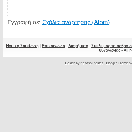
Εγγραφή σε:
Σχόλια ανάρτησης (Atom)
Νομική Σημείωση
|
Επικοινωνία
|
Διαφήμιση
|
Στείλε μας το άρθρο 
ψυχαγωγίας
- All 
Design by
NewWpThemes
| Blogger Theme b