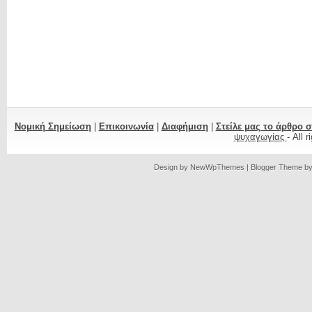
Νομική Σημείωση
|
Επικοινωνία
|
Διαφήμιση
|
Στείλε μας το άρθρο 
ψυχαγωγίας
- All 
Design by
NewWpThemes
| Blogger Theme b