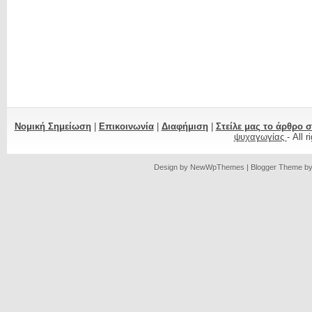
Νομική Σημείωση
|
Επικοινωνία
|
Διαφήμιση
|
Στείλε μας το άρθρο 
ψυχαγωγίας
- All 
Design by
NewWpThemes
| Blogger Theme b