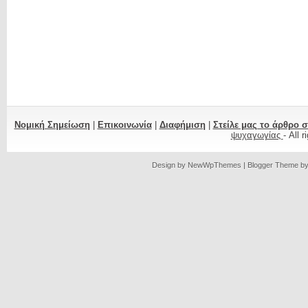
Νομική Σημείωση
|
Επικοινωνία
|
Διαφήμιση
|
Στείλε μας το άρθρο 
ψυχαγωγίας
- All 
Design by
NewWpThemes
| Blogger Theme b