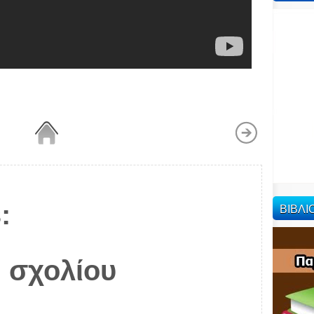
:
ΒΙΒΛ
 σχολίου