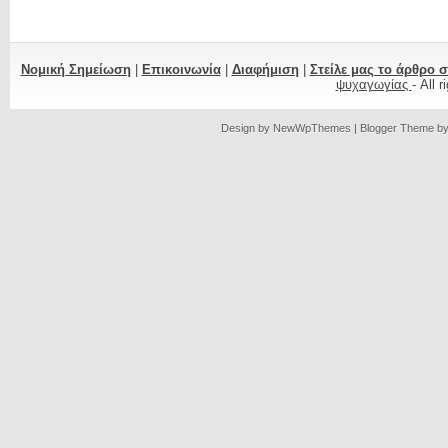
Νομική Σημείωση
|
Επικοινωνία
|
Διαφήμιση
|
Στείλε μας το άρθρο 
ψυχαγωγίας
- All 
Design by
NewWpThemes
| Blogger Theme b