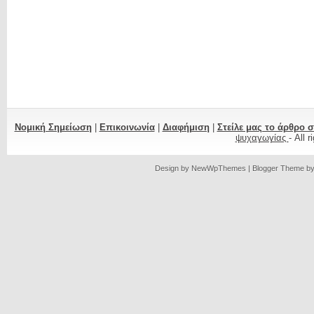
Νομική Σημείωση
|
Επικοινωνία
|
Διαφήμιση
|
Στείλε μας το άρθρο 
ψυχαγωγίας
- All 
Design by
NewWpThemes
| Blogger Theme b