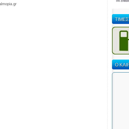
almopia.gr
ΤΙΜΕΣ
Ο ΚΑΙ