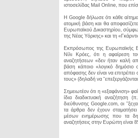
ιστοσελίδας Mail Online, που επ
Η Google δήλωσε ότι κάθε αίτημα 
ατομική βάση και θα αποφασίζετα
Ευρωπαϊκού Δικαστηρίου, σύμφων
της Νέας Υόρκης» και τη «Γκάρντι
Εκπρόσωπος της Ευρωπαϊκής Επ
Νίλι Κρόες, ότι η αφαίρεση 
αναζητήσεων «δεν ήταν καλή από
βάση κάποιο «λογικό δημόσιο σ
απόφασης δεν είναι να επιτρέπει
τους» (δηλαδή να "επεξεργάζονται
Σημειωτέον ότι η «εξαφάνιση» φα
ίδια διαδικτυακή αναζήτηση (
διεύθυνσης Google.com, οι "ξεχα
τα άρθρα δεν έχουν σταματήσει 
μέσων ενημέρωσης που τα δημ
αναζητήσεις στην Ευρώπη είναι 