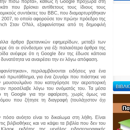
ό την πίσω πόρτα», καθώς η Google προχωρά στη
άτι που βρίσκει αντίθετους τους ίδιους τους
νομικούς συντάκτες του BBC, που διαμαρτυρήθηκαν
ο 2007, το οποίο αφορούσε τον πρώην πρόεδρο της
Lynch Σταν Ο'Νιλ, εξαφανίστηκε από τη δημοφιλή
άλλα άρθρα βρετανικών εφημερίδων, μεταξύ των
ρε ότι οι σύνδεσμοι για έξι παλαιότερα άρθρα της
ρίδα ανέφερε ότι η Google δεν της έδωσε κάποια
η δυνατότητα να αναιρέσει την εν λόγω απόφαση.
νίστηκαν», περιλαμβάνονται ειδήσεις για ένα
ικό πρωτάθλημα, για ένα ζευγάρι που πιάστηκε να
αν μουσουλμάνο που κατηγόρησε την αεροπορική
ΒΙΒΛ
ν τον προσέλαβε λόγω του ονόματός του. Τα μέσα
ό τη Google για την αφαίρεση, χωρίς όμως να
τόμου που ζήτησε τη διαγραφή (τουλάχιστον όχι
 πόσο ανόητο είναι το δικαίωμα στη λήθη. Είναι
τις βιλβιοθήκες και να κάψει τα βιβλία που δεν του
λαρκ, εκδότης της μεγάλης ειδησεογραφικής