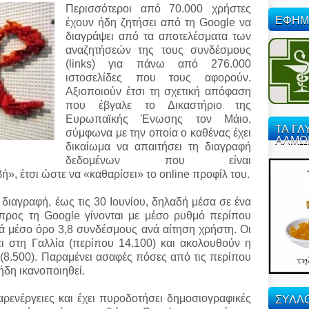
Περισσότεροι από 70.000 χρήστες
ΕΦΗΜ
έχουν ήδη ζητήσει από τη Google να
διαγράψει από τα αποτελέσματα των
αναζητήσεών της τους συνδέσμους
(links) για πάνω από 276.000
ιστοσελίδες
που τους αφορούν.
Αξιοποιούν έτσι τη σχετική απόφαση
που έβγαλε το Δικαστήριο της
Ευρωπαϊκής Ένωσης τον Μάιο,
ΤΑ ΓΛ
σύμφωνα με την οποία ο καθένας έχει
ΑΛΜΩ
δικαίωμα να απαιτήσει τη διαγραφή
δεδομένων που είναι
», έτσι ώστε να «καθαρίσει» το online προφίλ του.
 διαγραφή, έως τις 30 Ιουνίου, δηλαδή μέσα σε ένα
ς προς τη Google γίνονται με μέσο ρυθμό περίπου
ά μέσο όρο 3,8 συνδέσμους ανά αίτηση χρήστη. Οι
ει στη Γαλλία (περίπου 14.100) και ακολουθούν η
α (8.500). Παραμένει ασαφές πόσες από τις περίπου
ήδη ικανοποιηθεί.
ΣΥΛΛΟ
αρενέργειες και έχει πυροδοτήσει δημοσιογραφικές