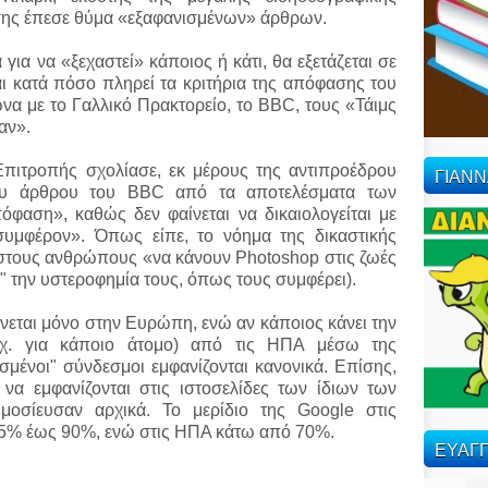
ίσης έπεσε θύμα «εξαφανισμένων» άρθρων.
για να «ξεχαστεί» κάποιος ή κάτι, θα εξετάζεται σε
ι κατά πόσο πληρεί τα κριτήρια της απόφασης του
α με το Γαλλικό Πρακτορείο, το BBC, τους «Τάιμς
αν».
ιτροπής σχολίασε, εκ μέρους της αντιπροέδρου
ΓΙΑΝ
του άρθρου του BBC από τα αποτελέσματα των
φαση», καθώς δεν φαίνεται να δικαιολογείται με
υμφέρον». Όπως είπε, το νόημα της δικαστικής
 στους ανθρώπους «να κάνουν Photoshop στις ζωές
" την υστεροφημία τους, όπως τους συμφέρει).
ίνεται μόνο στην Ευρώπη, ενώ αν κάποιος κάνει την
π.χ. για κάποιο άτομο) από τις ΗΠΑ μέσω της
σμένοι" σύνδεσμοι εμφανίζονται κανονικά. Επίσης,
να εμφανίζονται στις ιστοσελίδες των ίδιων των
οσίευσαν αρχικά. Το μερίδιο της Google στις
85% έως 90%, ενώ στις ΗΠΑ κάτω από 70%.
ΕΥΑΓΓ