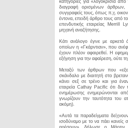
κατηγορίες για «λογοκρισία απ
διαγραφή ορισμένων άρθρων, κ
συγγραφείς τους, όπως π.χ. οικο
έντονα, επειδή άρθρο τους από τ
επενδυτικής εταιρείας Merrill 
μηχανή αναζήτησης.
Κάτι ανάλογο έγινε με αρκετά 
οποίων η «Γκάρντιαν», που ανέφε
έχουν πλέον αφαιρεθεί. Η εφημε
εξήγηση για την αφαίρεση, ούτε τ
Μεταξύ των άρθρων που «εξαφα
σκάνδαλο με διαιτητή στο βρεταν
κάνει σεξ σε τρένο και για έν
εταιρεία Cathay Pacific ότι δε
ενημέρωσης ενημερώνονται απ
γνωρίζουν την ταυτότητα του α
ακόμη).
«Αυτά τα παραδείγματα δείχνουν
ισοδύναμο με το να πάει κανείς σ
αρέσουν», δήλωσε ο Μάρτιν Κ