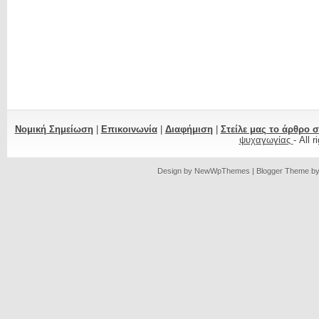
Νομική Σημείωση
|
Επικοινωνία
|
Διαφήμιση
|
Στείλε μας το άρθρο 
ψυχαγωγίας
- All 
Design by
NewWpThemes
| Blogger Theme b