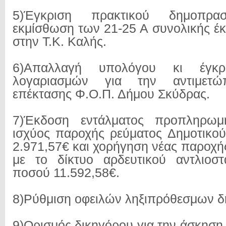
5)Έγκριση πρακτικού δημοπρα
εκμίσθωση των 21-25 Α συνολικής έκ
στην Τ.Κ. Καλής.
6)Απαλλαγή υπολόγου κι έγκρ
λογαριασμών για την αντιμετ
επέκτασης Φ.Ο.Π. Δήμου Σκύδρας.
7)Έκδοση εντάλματος προπληρωμ
ισχύος παροχής ρεύματος Δημοτικο
2.971,57€ και χορήγηση νέας παροχή
με το δίκτυο αρδευτικού αντλιοστ
ποσού 11.592,58€.
8)Ρύθμιση οφειλών ληξιπρόθεσμων δ
9)Ορισμός δικηγόρου για την άσκηση