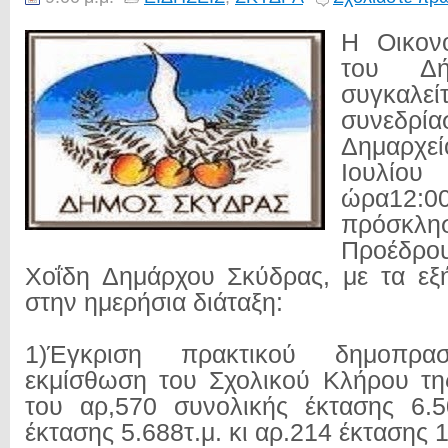
Η Οικον
του Δή
συγκα
συνεδ
Δημαρχεί
Ιουλί
ώρα12:
πρόσ
Προέδρο
Χοΐδη
Δημάρχου Σκύδρας, με τα εξ
στην ημερήσια διάταξη:
1)Έγκριση πρακτικού δημοπρα
εκμίσθωση του Σχολικού Κλήρου τη
του αρ,570 συνολικής έκτασης 6.5
έκτασης 5.688τ.μ. κι αρ.214 έκτασης 1