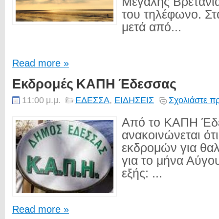
Μεγάλης Βρετανία
του τηλέφωνο. Στ
μετά από...
Read more »
Εκδρομές ΚΑΠΗ Έδεσσας
11:00 μ.μ.
ΕΔΕΣΣΑ
,
ΕΙΔΗΣΕΙΣ
Σχολιάστε π
Από το ΚΑΠΗ Έδ
ανακοινώνεται ότ
εκδρομών για θα
για το μήνα Αύγου
εξής: ...
Read more »