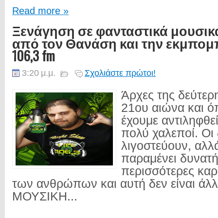
Read more »
Ξενάγηση σε φανταστικά μουσικ
από τον Θανάση και την εκμπομπή 
106,3 fm
3:20 μ.μ.
Σχολιάστε πρώτοι!
Άρχες της δεύτερη
21ου αιώνα και ό
έχουμε αντιληφθεί 
πολύ χαλεποί. Οι 
λιγοστεύουν, αλλά
παραμένει δυνατή
περισσότερες καρ
των ανθρώπων και αυτή δεν είναι άλ
ΜΟΥΣΙΚΗ...