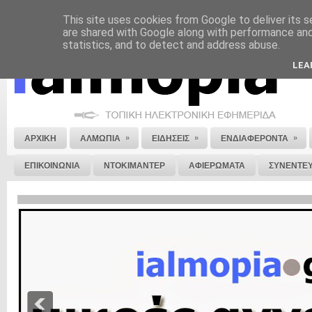
This site uses cookies from Google to deliver its s
ΝΟΜΙΚΗ ΣΗΜΕΙΩΣΗ
ΔΙΑΦΗΜΙΣΗ
ΕΠΙΚΟΙΝΩΝΙΑ
ΣΤΕΙΛΕ ΜΑΣ 
are shared with Google along with performance and 
statistics, and to detect and address abuse.
LEA
»
»
»
ΑΡΧΙΚΗ
ΑΛΜΩΠΙΑ
ΕΙΔΗΣΕΙΣ
ΕΝΔΙΑΦΕΡΟΝΤΑ
ΕΠΙΚΟΙΝΩΝΙΑ
ΝΤΟΚΙΜΑΝΤΕΡ
ΑΦΙΕΡΩΜΑΤΑ
ΣΥΝΕΝΤΕΥ