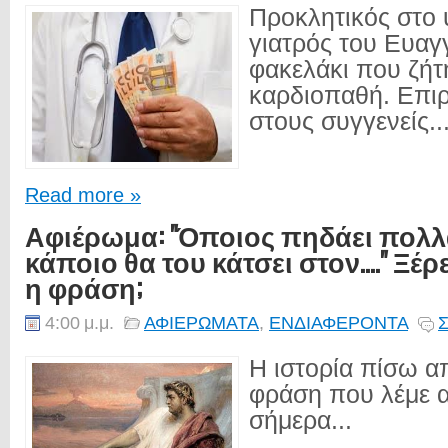
Προκλητικός στο
γιατρός του Ευαγ
φακελάκι που ζήτ
καρδιοπαθή. Επιρ
στους συγγενείς..
Read more »
Αφιέρωμα: "Όποιος πηδάει πολ
κάποιο θα του κάτσει στον…." Ξέ
η φράση;
4:00 μ.μ.
ΑΦΙΕΡΩΜΑΤΑ
,
ΕΝΔΙΑΦΕΡΟΝΤΑ
Σ
Η ιστορία πίσω α
φράση που λέμε α
σήμερα...