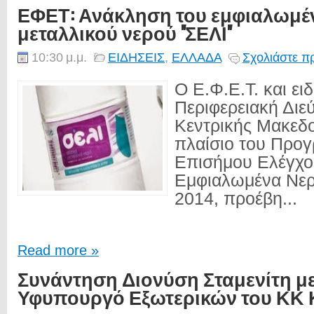
ΕΦΕΤ: Ανάκληση του εμφιαλωμέ
μεταλλικού νερού ''ΣΕΛΙ''
10:30 μ.μ.
ΕΙΔΗΣΕΙΣ
,
ΕΛΛΑΔΑ
Σχολιάστε π
Ο Ε.Φ.Ε.Τ. και ει
Περιφερειακή Διε
Κεντρικής Μακεδο
πλαίσιο του Προ
Επισήμου Ελέγχου
Εμφιαλωμένα Νερ
2014, προέβη...
Read more »
Συνάντηση Διονύση Σταμενίτη με
Υφυπουργό Εξωτερικών του ΚΚ 