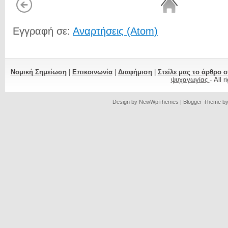
Εγγραφή σε:
Αναρτήσεις (Atom)
Νομική Σημείωση
|
Επικοινωνία
|
Διαφήμιση
|
Στείλε μας το άρθρο 
ψυχαγωγίας
- All 
Design by
NewWpThemes
| Blogger Theme b