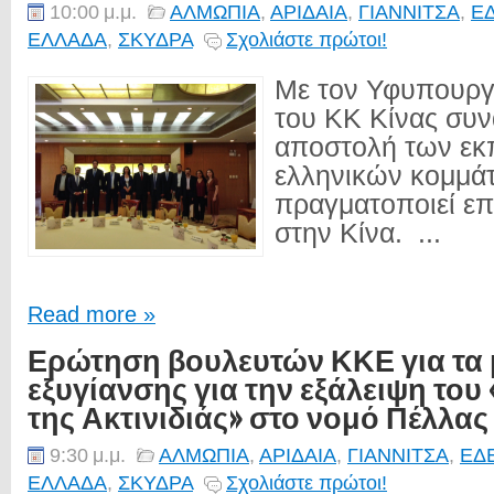
10:00 μ.μ.
ΑΛΜΩΠΙΑ
,
ΑΡΙΔΑΙΑ
,
ΓΙΑΝΝΙΤΣΑ
,
Ε
ΕΛΛΑΔΑ
,
ΣΚΥΔΡΑ
Σχολιάστε πρώτοι!
Με τον Υφυπουργ
του ΚΚ Κίνας συν
αποστολή των ε
ελληνικών κομμά
πραγματοποιεί ε
στην Κίνα. ...
Read more »
Ερώτηση βουλευτών ΚΚΕ για τα 
εξυγίανσης για την εξάλειψη του
της Ακτινιδιάς» στο νομό Πέλλας
9:30 μ.μ.
ΑΛΜΩΠΙΑ
,
ΑΡΙΔΑΙΑ
,
ΓΙΑΝΝΙΤΣΑ
,
ΕΔ
ΕΛΛΑΔΑ
,
ΣΚΥΔΡΑ
Σχολιάστε πρώτοι!