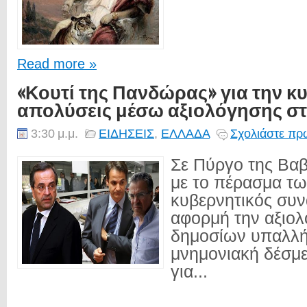
Read more »
«Κουτί της Πανδώρας» για την κ
απολύσεις μέσω αξιολόγησης σ
3:30 μ.μ.
ΕΙΔΗΣΕΙΣ
,
ΕΛΛΑΔΑ
Σχολιάστε πρώ
Σε Πύργο της Βαβ
με το πέρασμα τ
κυβερνητικός συ
αφορμή την αξιο
δημοσίων υπαλλή
μνημονιακή δέσμ
για...