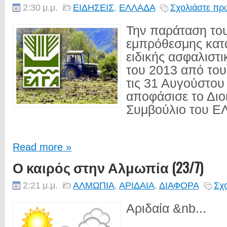
2:30 μ.μ.
ΕΙΔΗΣΕΙΣ
,
ΕΛΛΑΔΑ
Σχολιάστε πρώ
Την παράταση το
εμπρόθεσμης κατ
ειδικής ασφαλιστ
του 2013 από του
τις 31 Αυγούστου
αποφάσισε το Διο
Συμβούλιο του ΕΛ
Read more »
Ο καιρός στην Αλμωπία (23/7)
2:21 μ.μ.
ΑΛΜΩΠΙΑ
,
ΑΡΙΔΑΙΑ
,
ΔΙΑΦΟΡΑ
Σχο
Αριδαία &nb...