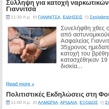
Σύλληψη για κατοχή ναρκωτικών
Γιαννιτσά
11:30 π.μ.
ΓΙΑΝΝΙΤΣΑ
,
ΕΙΔΗΣΕΙΣ
Σχολιάστε
Συνελήφθη χθες σ
από αστυνομικού
Ασφαλείας Γιαννι
35χρονος ημεδαπό
κατοχή του βρέθη
κατασχέθηκαν 19
δισκία...
Read more »
Πολιτιστικές Εκδηλώσεις στη Φ
11:00 π.μ.
ΑΛΜΩΠΙΑ
,
ΑΡΙΔΑΙΑ
,
ΕΞΟΔΟΣ
Σ