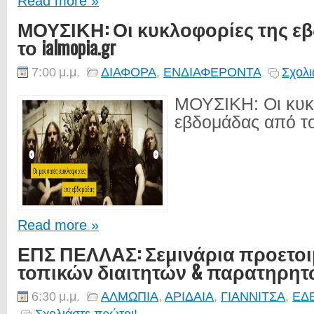
Read more »
ΜΟΥΣΙΚΗ: Οι κυκλοφορίες της ε
το ialmopia.gr
7:00 μ.μ.
ΔΙΑΦΟΡΑ
,
ΕΝΔΙΑΦΕΡΟΝΤΑ
Σχολι
ΜΟΥΣΙΚΗ: Οι κυκ
εβδομάδας από το 
Read more »
ΕΠΣ ΠΕΛΛΑΣ: Σεμινάρια προετο
τοπικών διαιτητών & παρατηρητ
6:30 μ.μ.
ΑΛΜΩΠΙΑ
,
ΑΡΙΔΑΙΑ
,
ΓΙΑΝΝΙΤΣΑ
,
ΕΔ
Σχολιάστε πρώτοι!