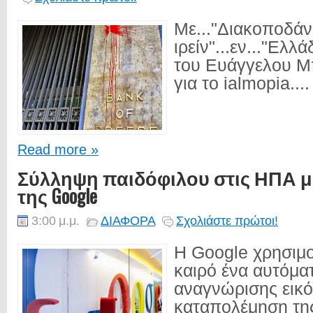
Mε..."Διακοποδάνε
ιρείν"...εν..."Ελλάδ
του Ευάγγελου 
για το ialmopia....
Read more »
Σύλληψη παιδόφιλου στις ΗΠΑ μ
της Google
3:00 μ.μ.
ΔΙΑΦΟΡΑ
Σχολιάστε πρώτοι!
Η Google χρησιμο
καιρό ένα αυτόμα
αναγνώρισης εικό
καταπολέμηση της