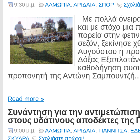
9:30 μ.μ.
ΑΛΜΩΠΙΑ
,
ΑΡΙΔΑΙΑ
,
ΣΠΟΡ
Σχολιά
Με πολλά όνειρα 
και με στόχο μια 
πορεία στην φετι
σεζόν, ξεκίνησε χ
Αυγούστου η προε
Δόξας Εξαπλατάν
καθοδήγηση φυσι
προπονητή της Αντώνη Σαμπουντζή..
Read more »
Συνάντηση για την αντιμετώπισ
στους υδάτινους αποδέκτες της 
9:00 μ.μ.
ΑΛΜΩΠΙΑ
,
ΑΡΙΔΑΙΑ
,
ΓΙΑΝΝΙΤΣΑ
,
ΕΔ
ΣΚΥΔΡΑ
Σχολιάστε πρώτοι!