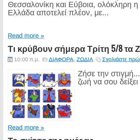
Θεσσαλονίκη και Εύβοια, ολόκληρη η
Ελλάδα αποτελεί πλέον, με...
Read more »
Τι κρύβουν σήμερα Τρίτη 5/8 τα 
10:00 π.μ.
ΔΙΑΦΟΡΑ
,
ΖΩΔΙΑ
Σχολιάστε πρώτ
Ζήσε την στιγμή..
ζωή να σου δείξει 
Read more »