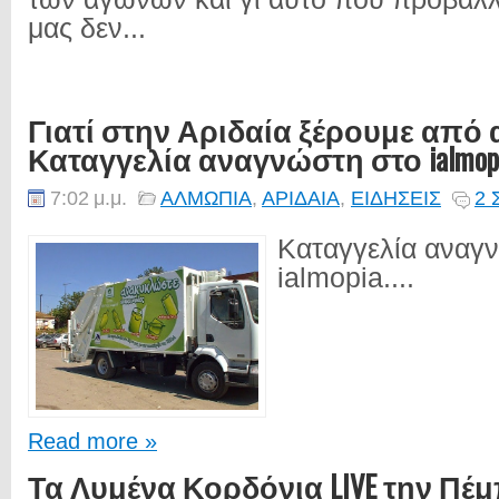
μας δεν...
Γιατί στην Αριδαία ξέρουμε από
Καταγγελία αναγνώστη στο ialmopi
7:02 μ.μ.
ΑΛΜΩΠΙΑ
,
ΑΡΙΔΑΙΑ
,
ΕΙΔΗΣΕΙΣ
2 
Καταγγελία αναγ
ialmopia....
Read more »
Τα Λυμένα Κορδόνια LIVE την Πέ