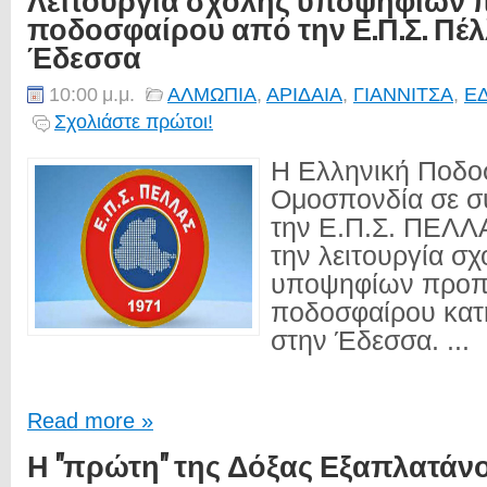
ποδοσφαίρου από την Ε.Π.Σ. Πέλ
Έδεσσα
10:00 μ.μ.
ΑΛΜΩΠΙΑ
,
ΑΡΙΔΑΙΑ
,
ΓΙΑΝΝΙΤΣΑ
,
Ε
Σχολιάστε πρώτοι!
Η Ελληνική Ποδο
Ομοσπονδία σε σ
την Ε.Π.Σ. ΠΕΛΛ
την λειτουργία σ
υποψηφίων προ
ποδοσφαίρου κατ
στην Έδεσσα. ...
Read more »
Η "πρώτη" της Δόξας Εξαπλατάν