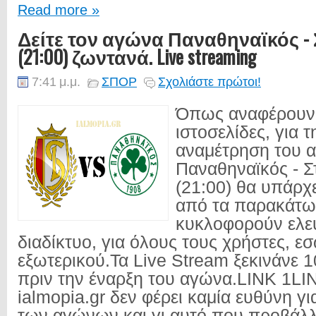
Read more »
Δείτε τον αγώνα Παναθηναϊκός - 
(21:00) ζωντανά. Live streaming
7:41 μ.μ.
ΣΠΟΡ
Σχολιάστε πρώτοι!
Όπως αναφέρουν 
ιστοσελίδες, για 
αναμέτρηση του 
Παναθηναϊκός - Σ
(21:00) θα υπάρχε
από τα παρακάτω 
κυκλοφορούν ελε
διαδίκτυο, για όλους τους χρήστες, ε
εξωτερικού.Τα Live Stream ξεκινάνε 
πριν την έναρξη του αγώνα.LINK 1LI
ialmopia.gr δεν φέρει καμία ευθύνη γ
των αγώνων και γι αυτό που προβάλλε