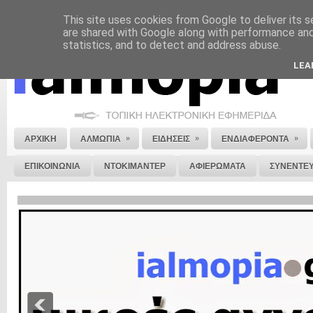
This site uses cookies from Google to deliver its s
ΝΟΜΙΚΗ ΣΗΜΕΙΩΣΗ
ΔΙΑΦΗΜΙΣΗ
ΕΠΙΚΟΙΝΩΝΙΑ
ΣΤΕΙΛΕ ΜΑΣ 
are shared with Google along with performance and 
statistics, and to detect and address abuse.
LEA
»
»
»
ΑΡΧΙΚΗ
ΑΛΜΩΠΙΑ
ΕΙΔΗΣΕΙΣ
ΕΝΔΙΑΦΕΡΟΝΤΑ
ΕΠΙΚΟΙΝΩΝΙΑ
ΝΤΟΚΙΜΑΝΤΕΡ
ΑΦΙΕΡΩΜΑΤΑ
ΣΥΝΕΝΤΕΥ