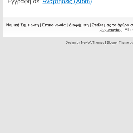
Εγγραφή σε:
Αναρτήσεις (Atom)
Νομική Σημείωση
|
Επικοινωνία
|
Διαφήμιση
|
Στείλε μας το άρθρο 
ψυχαγωγίας
- All 
Design by
NewWpThemes
| Blogger Theme b