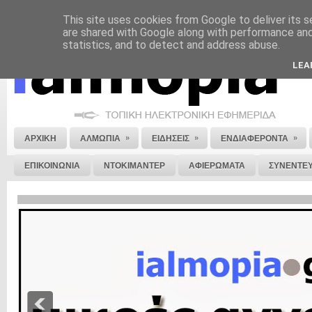
This site uses cookies from Google to deliver its s
ΝΟΜΙΚΗ ΣΗΜΕΙΩΣΗ
ΔΙΑΦΗΜΙΣΗ
ΕΠΙΚΟΙΝΩΝΙΑ
ΣΤΕΙΛΕ ΜΑΣ 
are shared with Google along with performance and 
statistics, and to detect and address abuse.
LEA
»
»
»
ΑΡΧΙΚΗ
ΑΛΜΩΠΙΑ
ΕΙΔΗΣΕΙΣ
ΕΝΔΙΑΦΕΡΟΝΤΑ
ΕΠΙΚΟΙΝΩΝΙΑ
ΝΤΟΚΙΜΑΝΤΕΡ
ΑΦΙΕΡΩΜΑΤΑ
ΣΥΝΕΝΤΕΥ