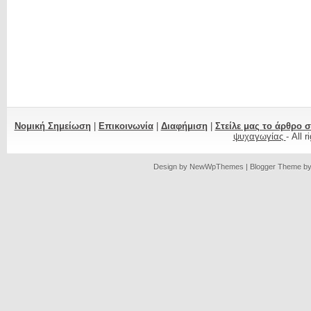
Νομική Σημείωση
|
Επικοινωνία
|
Διαφήμιση
|
Στείλε μας το άρθρο 
ψυχαγωγίας
- All 
Design by
NewWpThemes
| Blogger Theme b