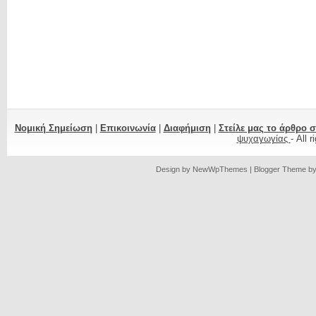
Νομική Σημείωση
|
Επικοινωνία
|
Διαφήμιση
|
Στείλε μας το άρθρο 
ψυχαγωγίας
- All 
Design by
NewWpThemes
| Blogger Theme b