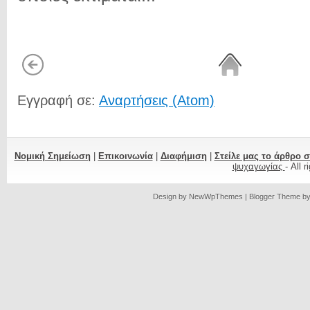
Εγγραφή σε:
Αναρτήσεις (Atom)
Νομική Σημείωση
|
Επικοινωνία
|
Διαφήμιση
|
Στείλε μας το άρθρο 
ψυχαγωγίας
- All 
Design by
NewWpThemes
| Blogger Theme b