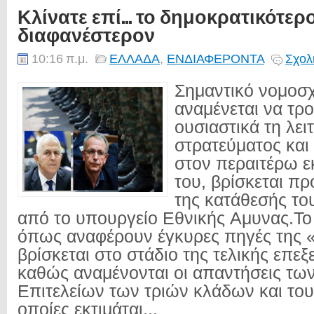
Κλίνατε επί... το δημοκρατικότερ
διαφανέστερον
10:16 π.μ.
ΕΛΛΑΔΑ
,
ΕΝΔΙΑΦΕΡΟΝΤΑ
Σχολ
Σημαντικό νομοσχ
αναμένεται να τρ
ουσιαστικά τη λει
στρατεύματος και
στον περαιτέρω 
του, βρίσκεται π
της κατάθεσής το
από το υπουργείο Εθνικής Aμυνας.Το
όπως αναφέρουν έγκυρες πηγές της 
βρίσκεται στο στάδιο της τελικής επεξ
καθώς αναμένονται οι απαντήσεις τω
Επιτελείων των τριών κλάδων και το
οποίες εκτιμάται...