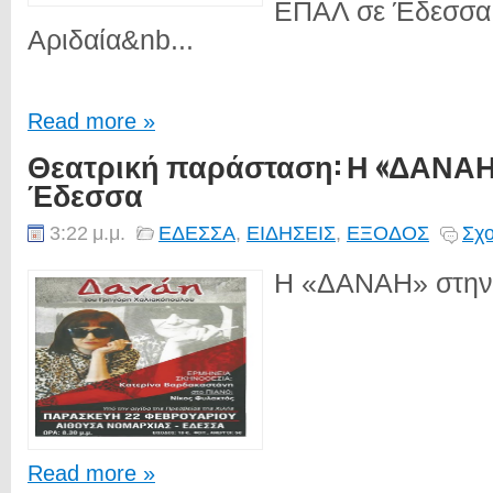
ΕΠΑΛ σε Έδεσσα, 
Αριδαία&nb...
Read more »
Θεατρική παράσταση: Η «ΔΑΝΑΗ
Έδεσσα
3:22 μ.μ.
ΕΔΕΣΣΑ
,
ΕΙΔΗΣΕΙΣ
,
ΕΞΟΔΟΣ
Σχο
Η «ΔΑΝΑΗ» στην 
Read more »