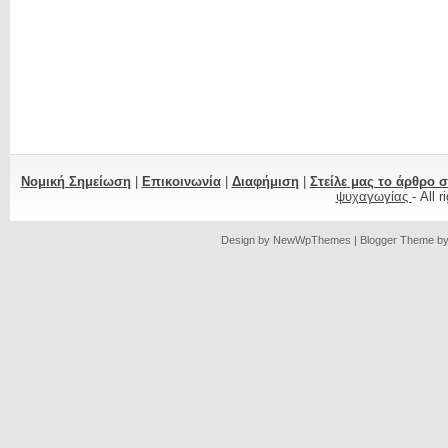
Νομική Σημείωση
|
Επικοινωνία
|
Διαφήμιση
|
Στείλε μας το άρθρο 
ψυχαγωγίας
- All 
Design by
NewWpThemes
| Blogger Theme b