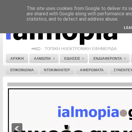
This site uses cookies from Google to deliver its s
ΝΟΜΙΚΗ ΣΗΜΕΙΩΣΗ
ΔΙΑΦΗΜΙΣΗ
ΕΠΙΚΟΙΝΩΝΙΑ
ΣΤΕΙΛΕ ΜΑΣ 
are shared with Google along with performance and 
statistics, and to detect and address abuse.
LEA
»
»
»
ΑΡΧΙΚΗ
ΑΛΜΩΠΙΑ
ΕΙΔΗΣΕΙΣ
ΕΝΔΙΑΦΕΡΟΝΤΑ
ΕΠΙΚΟΙΝΩΝΙΑ
ΝΤΟΚΙΜΑΝΤΕΡ
ΑΦΙΕΡΩΜΑΤΑ
ΣΥΝΕΝΤΕΥ