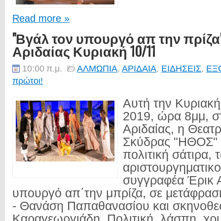
Read more »
"Βγάλ τον υπουργό απ την πρίζα"
Αριδαίας Κυριακή 10/11
10:00 π.μ.
ΑΛΜΩΠΙΑ
,
ΑΡΙΔΑΙΑ
,
ΕΙΔΗΣΕΙΣ
,
ΕΞ
πρώτοι!
Αυτή την Κυριακή
2019, ώρα 8μμ, στ
Αριδαίας, η Θεατ
Σκύδρας "ΗΘΟΣ" 
πολιτική σάτιρα, 
αριστουργηματικ
συγγραφέα Έρικ Α
υπουργό απ΄την μπρίζα, σε μετάφρα
- Θανάση Παπαθανασίου και σκηνοθε
Καραγεωργιάδη. Πολιτική, λάσπη, χρυ