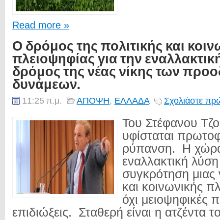
Read more »
Ο δρόμος της πολιτικής και κοιν
πλειοψηφίας για την εναλλακτική
δρόμος της νέας νίκης των προ
δυνάμεων.
11:25 π.μ.
ΑΠΟΨΗ
,
ΕΛΛΑΔΑ
Σχολιάστε πρώ
Του Στέφανου Τζ
υφίσταται πρωτο
ρύπανση. Η χώρα
εναλλακτική λύση
συγκρότηση μιας 
και κοινωνικής π
όχι μειοψηφικές π
επιδιώξεις. Σταθερή είναι η ατζέντα 