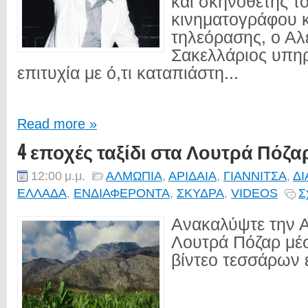
και σκηνοθέτης τ
κινηματογράφου κ
τηλεόρασης, ο Αλ
Σακελλάριος υπηρ
επιτυχία με ό,τι καταπιάστη...
Read more »
4 εποχές ταξίδι στα Λουτρά Πόζα
12:00 μ.μ.
ΑΛΜΩΠΙΑ
,
ΑΡΙΔΑΙΑ
,
ΓΙΑΝΝΙΤΣΑ
,
Δ
ΕΛΛΑΔΑ
,
ΕΝΔΙΑΦΕΡΟΝΤΑ
,
ΣΚΥΔΡΑ
,
VIDEOS
Σ
Ανακαλύψτε την Α
Λουτρά Πόζαρ μέ
βίντεο τεσσάρων 