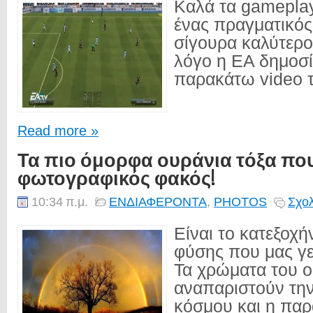
Καλά τα gameplay
ένας πραγματικός
σίγουρα καλύτερος
λόγο η EA δημοσί
παρακάτω video το
Read more »
Τα πιο όμορφα ουράνια τόξα που
φωτογραφικός φακός!
10:34 π.μ.
ΕΝΔΙΑΦΕΡΟΝΤΑ
,
PHOTOS
Σχολ
Είναι το κατεξοχ
φύσης που μας γεμ
Τα χρώματα του ο
αναπαριστούν την
κόσμου και η πα