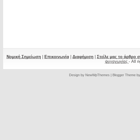
Νομική Σημείωση
|
Επικοινωνία
|
Διαφήμιση
|
Στείλε μας το άρθρο 
ψυχαγωγίας
- All 
Design by
NewWpThemes
| Blogger Theme b