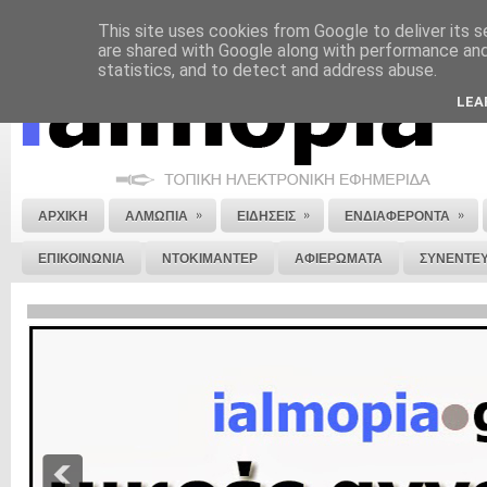
This site uses cookies from Google to deliver its s
ΝΟΜΙΚΗ ΣΗΜΕΙΩΣΗ
ΔΙΑΦΗΜΙΣΗ
ΕΠΙΚΟΙΝΩΝΙΑ
ΣΤΕΙΛΕ ΜΑΣ 
are shared with Google along with performance and 
statistics, and to detect and address abuse.
LEA
»
»
»
ΑΡΧΙΚΗ
ΑΛΜΩΠΙΑ
ΕΙΔΗΣΕΙΣ
ΕΝΔΙΑΦΕΡΟΝΤΑ
ΕΠΙΚΟΙΝΩΝΙΑ
ΝΤΟΚΙΜΑΝΤΕΡ
ΑΦΙΕΡΩΜΑΤΑ
ΣΥΝΕΝΤΕΥ