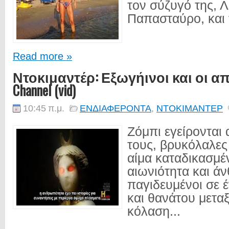
τον σύζυγό της, 
Παπασταύρο, και τ
Read more »
Ντοκιμαντέρ: Εξωγήινοι και οι απέ
Channel (vid)
10:45 π.μ.
ΕΝΔΙΑΦΕΡΟΝΤΑ
,
ΝΤΟΚΙΜΑΝΤΕΡ
Ζόμπι εγείρονται
τους, βρυκόλαλε
αίμα καταδικασμέ
αιωνιότητα και ά
παγιδευμένοι σε 
και θανάτου μετα
κόλαση...