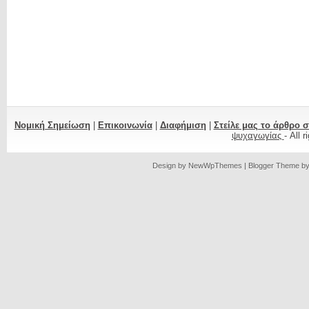
Νομική Σημείωση
|
Επικοινωνία
|
Διαφήμιση
|
Στείλε μας το άρθρο 
ψυχαγωγίας
- All 
Design by
NewWpThemes
| Blogger Theme b