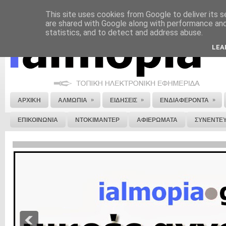
This site uses cookies from Google to deliver its s
ΝΟΜΙΚΗ ΣΗΜΕΙΩΣΗ
ΔΙΑΦΗΜΙΣΗ
ΕΠΙΚΟΙΝΩΝΙΑ
ΣΤΕΙΛΕ ΜΑΣ 
are shared with Google along with performance and 
statistics, and to detect and address abuse.
LEA
»
»
»
ΑΡΧΙΚΗ
ΑΛΜΩΠΙΑ
ΕΙΔΗΣΕΙΣ
ΕΝΔΙΑΦΕΡΟΝΤΑ
ΕΠΙΚΟΙΝΩΝΙΑ
ΝΤΟΚΙΜΑΝΤΕΡ
ΑΦΙΕΡΩΜΑΤΑ
ΣΥΝΕΝΤΕΥ