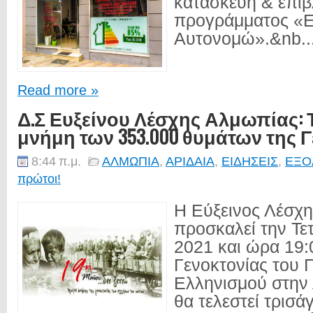
κατασκευή & επίβ
προγράμματος «Ε
Αυτονομώ».&nb..
Read more »
Δ.Σ Ευξείνου Λέσχης Αλμωπίας: 
μνήμη των 353.000 θυμάτων της 
8:44 π.μ.
ΑΛΜΩΠΙΑ
,
ΑΡΙΔΑΙΑ
,
ΕΙΔΗΣΕΙΣ
,
ΕΞΟ
πρώτοι!
Η Εύξεινος Λέσχ
προσκαλεί την Τε
2021 και ώρα 19:
Γενοκτονίας του 
Ελληνισμού στην 
θα τελεστεί τρισά