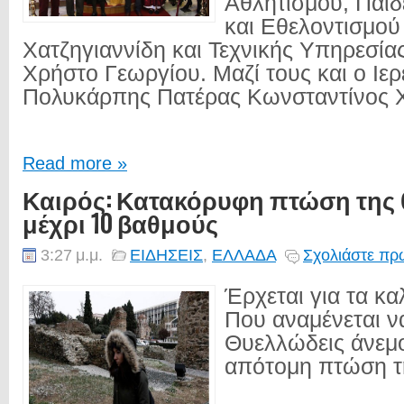
Αθλητισμού, Παιδ
και Εθελοντισμού
Χατζηγιαννίδη και Τεχνικής Υπηρεσία
Χρήστο Γεωργίου. Μαζί τους και ο Ιερ
Πολυκάρπης Πατέρας Κωνσταντίνος Χ
Read more »
Καιρός: Κατακόρυφη πτώση της
μέχρι 10 βαθμούς
3:27 μ.μ.
ΕΙΔΗΣΕΙΣ
,
ΕΛΛΑΔΑ
Σχολιάστε πρώ
Έρχεται για τα κα
Που αναμένεται να
Θυελλώδεις άνεμο
απότομη πτώση τ