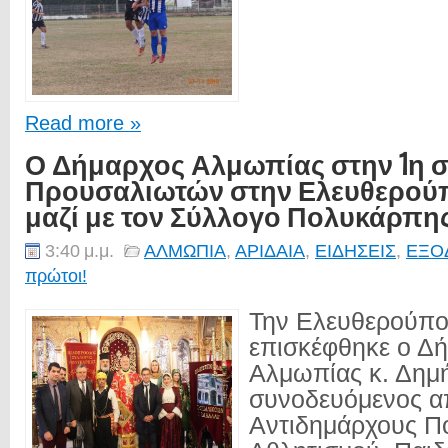
Read more »
Ο Δήμαρχος Αλμωπίας στην 1η 
Προυσαλιωτών στην Ελευθερού
μαζί με τον Σύλλογο Πολυκάρπης
3:40 μ.μ.
ΑΛΜΩΠΙΑ
,
ΑΡΙΔΑΙΑ
,
ΕΙΔΗΣΕΙΣ
,
ΕΞΟ
πρώτοι!
Την Ελευθερούπ
επισκέφθηκε ο Δ
Αλμωπίας κ. Δημ
συνοδευόμενος α
Αντιδημάρχους Πο