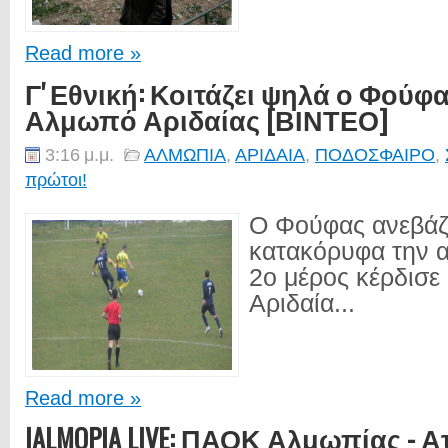
Read more »
Γ' Εθνική: Κοιτάζει ψηλά ο Φούφας
Αλμωπό Αριδαίας [ΒΙΝΤΕΟ]
3:16 μ.μ.
ΑΛΜΩΠΙΑ
,
ΑΡΙΔΑΙΑ
,
ΠΟΔΟΣΦΑΙΡΟ
,
πρώτοι!
Ο Φούφας ανεβάζ
κατακόρυφα την 
2ο μέρος κέρδισε 
Αριδαία...
Read more »
IALMOPIA LIVE: ΠΑΟΚ Αλμωπίας - 