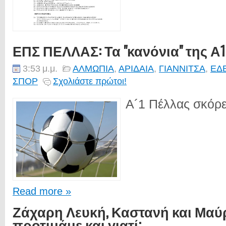
ΕΠΣ ΠΕΛΛΑΣ: Τα "κανόνια" της Α
3:53 μ.μ.
ΑΛΜΩΠΙΑ
,
ΑΡΙΔΑΙΑ
,
ΓΙΑΝΝΙΤΣΑ
,
ΕΔ
ΣΠΟΡ
Σχολιάστε πρώτοι!
Α´1 Πέλλας σκόρε
Read more »
Ζάχαρη Λευκή, Καστανή και Μαύ
προτιμάμε και γιατί;