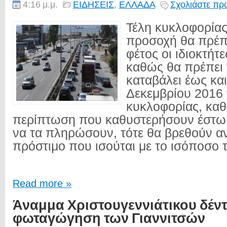
4:16 μ.μ.
ΕΙΔΗΣΕΙΣ
,
ΕΛΛΑΔΑ
Σχολιάστε πρώ
Τέλη κυκλοφορία
προσοχή θα πρέπε
φέτος οι ιδιοκτήτ
καθώς θα πρέπει 
καταβάλει έως και
Δεκεμβρίου 2016 
κυκλοφορίας, κα
περίπτωση που καθυστερήσουν έστω 
να τα πληρώσουν, τότε θα βρεθούν αν
πρόστιμο που ισούται με το ισόποσο τ
Read more »
Άναμμα Χριστουγεννιάτικου δέντ
φωταγώγηση των Γιαννιτσών