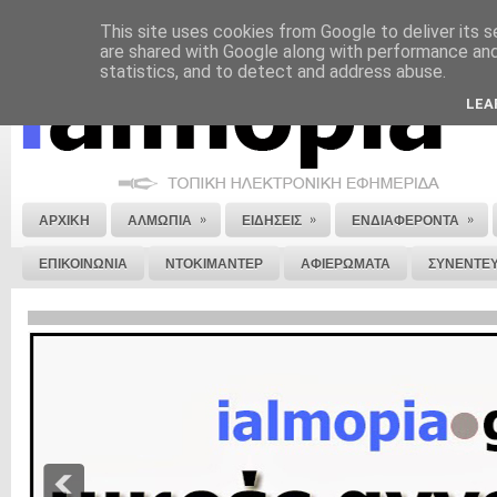
This site uses cookies from Google to deliver its s
ΝΟΜΙΚΗ ΣΗΜΕΙΩΣΗ
ΔΙΑΦΗΜΙΣΗ
ΕΠΙΚΟΙΝΩΝΙΑ
ΣΤΕΙΛΕ ΜΑΣ 
are shared with Google along with performance and 
statistics, and to detect and address abuse.
LEA
»
»
»
ΑΡΧΙΚΗ
ΑΛΜΩΠΙΑ
ΕΙΔΗΣΕΙΣ
ΕΝΔΙΑΦΕΡΟΝΤΑ
ΕΠΙΚΟΙΝΩΝΙΑ
ΝΤΟΚΙΜΑΝΤΕΡ
ΑΦΙΕΡΩΜΑΤΑ
ΣΥΝΕΝΤΕΥ