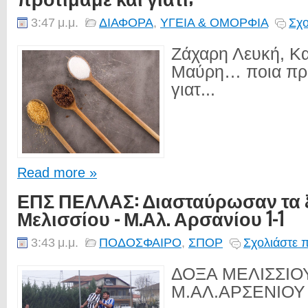
3:47 μ.μ.
ΔΙΑΦΟΡΑ
,
ΥΓΕΙΑ & ΟΜΟΡΦΙΑ
Σχο
Ζάχαρη Λευκή, Κα
Μαύρη… ποια προ
γιατ...
Read more »
ΕΠΣ ΠΕΛΛΑΣ: Διασταύρωσαν τα ξ
Μελισσίου - Μ.Αλ. Αρσανίου 1-1
3:43 μ.μ.
ΠΟΔΟΣΦΑΙΡΟ
,
ΣΠΟΡ
Σχολιάστε 
ΔΟΞΑ ΜΕΛΙΣΣΙΟ
Μ.ΑΛ.ΑΡΣΕΝΙΟΥ .