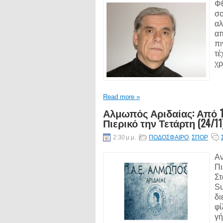
Φθ
σο
αλ
απ
πι
τέ
χρ
Read more »
Αλμωπός Αριδαίας: Από 10€
Πιερικό την Τετάρτη (24/11
2:30 μ.μ.
ΠΟΔΟΣΦΑΙΡΟ
,
ΣΠΟΡ
Αν
Πι
Στ
Su
δι
φί
γή