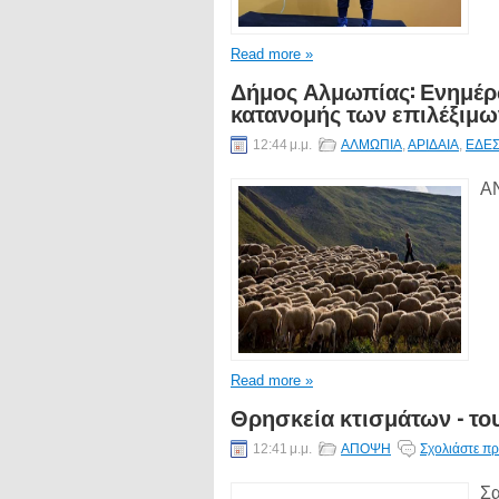
Read more »
Δήμος Αλμωπίας: Ενημέρ
κατανομής των επιλέξιμω
12:44 μ.μ.
ΑΛΜΩΠΙΑ
,
ΑΡΙΔΑΙΑ
,
ΕΔΕΣ
ΑΝ
Read more »
Θρησκεία κτισμάτων - το
12:41 μ.μ.
ΑΠΟΨΗ
Σχολιάστε πρ
Σα