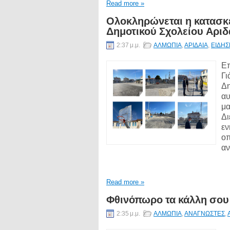
Read more »
Ολοκληρώνεται η κατασκ
Δημοτικού Σχολείου Αριδ
2:37 μ.μ.
ΑΛΜΩΠΙΑ
,
ΑΡΙΔΑΙΑ
,
ΕΙΔΗΣ
Eπ
Γι
Δη
αυ
μα
Δι
εν
οπ
αν
Read more »
Φθινόπωρο τα κάλλη σου
2:35 μ.μ.
ΑΛΜΩΠΙΑ
,
ΑΝΑΓΝΩΣΤΕΣ
,