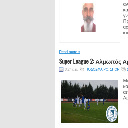
αν
κα
γν
Πρ
αρ
κτ
Read more »
Super League 2: Αλμωπός Αρ
3:24 μ.μ.
ΠΟΔΟΣΦΑΙΡΟ
,
ΣΠΟΡ
Μι
κα
απ
Αρ