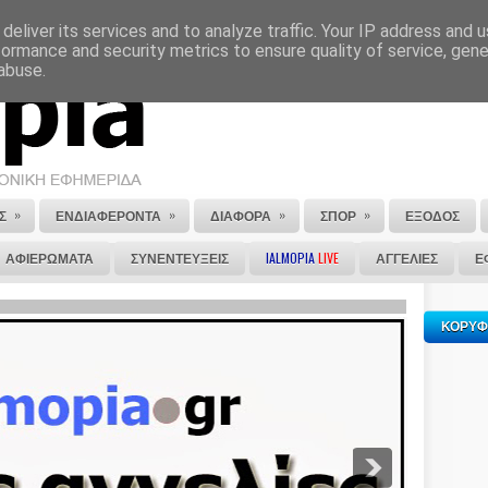
deliver its services and to analyze traffic. Your IP address and 
ΕΠΙΚΟΙΝΩΝΙΑ
ΣΤΕΙΛΕ ΜΑΣ ΤΟ ΑΡΘΡΟ ΣΟΥ
formance and security metrics to ensure quality of service, gen
abuse.
»
»
»
»
Σ
ΕΝΔΙΑΦΕΡΟΝΤΑ
ΔΙΑΦΟΡΑ
ΣΠΟΡ
ΕΞΟΔΟΣ
ΑΦΙΕΡΩΜΑΤΑ
ΣΥΝΕΝΤΕΥΞΕΙΣ
IALMOPIA
LIVE
ΑΓΓΕΛΙΕΣ
Ε
ΚΟΡΥΦ