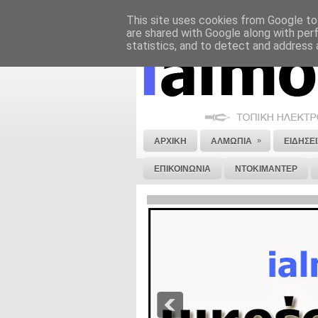
This site uses cookies from Google to 
ΝΟΜΙΚΗ ΣΗΜΕΙΩΣΗ
ΔΙΑΦΗΜΙΣΗ
are shared with Google along with per
statistics, and to detect and address 
»
ΑΡΧΙΚΗ
ΑΛΜΩΠΙΑ
ΕΙΔΗΣΕΙ
ΕΠΙΚΟΙΝΩΝΙΑ
ΝΤΟΚΙΜΑΝΤΕΡ