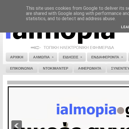
This site uses cookies from Google to deliver its s
ΝΟΜΙΚΗ ΣΗΜΕΙΩΣΗ
ΔΙΑΦΗΜΙΣΗ
ΕΠΙΚΟΙΝΩΝΙΑ
ΣΤΕΙΛΕ ΜΑΣ 
are shared with Google along with performance and 
statistics, and to detect and address abuse.
LEA
»
»
»
ΑΡΧΙΚΗ
ΑΛΜΩΠΙΑ
ΕΙΔΗΣΕΙΣ
ΕΝΔΙΑΦΕΡΟΝΤΑ
ΕΠΙΚΟΙΝΩΝΙΑ
ΝΤΟΚΙΜΑΝΤΕΡ
ΑΦΙΕΡΩΜΑΤΑ
ΣΥΝΕΝΤΕΥ