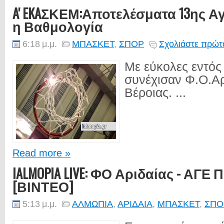
A' EKAΣΚΕΜ:Αποτελέσματα 13ης Α
η Βαθμολογία
6:18 μ.μ.
ΜΠΑΣΚΕΤ
,
ΣΠΟΡ
Σχολιάστε πρώτο
Με εύκολες εντός
συνέχισαν Φ.Ο.Αρ
Βέροιας. ...
Read more »
IALMOPIA LIVE: ΦΟ Αριδαίας - ΑΓΕ Π
[ΒΙΝΤΕΟ]
5:13 μ.μ.
ΑΛΜΩΠΙΑ
,
ΑΡΙΔΑΙΑ
,
ΜΠΑΣΚΕΤ
,
ΣΠΟ