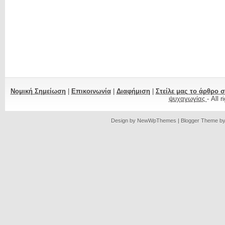
Νομική Σημείωση
|
Επικοινωνία
|
Διαφήμιση
|
Στείλε μας το άρθρο 
ψυχαγωγίας
- All 
Design by
NewWpThemes
| Blogger Theme b