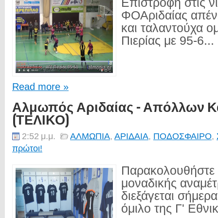
Επιστροφή στις νί
ΦΟΑριδαίας απένα
και ταλαντούχα ο
Πιερίας με 95-6...
Read more »
Αλμωπός Αριδαίας - Απόλλων Κα
(ΤΕΛΙΚΟ)
2:52 μ.μ.
ΑΛΜΩΠΙΑ
,
ΑΡΙΔΑΙΑ
,
ΠΟΔΟΣΦΑΙΡΟ
,
πρώτοι!
Παρακολουθήστε τ
μοναδικής αναμέ
διεξάγεται σήμερα
όμιλο της Γ' Εθνικ