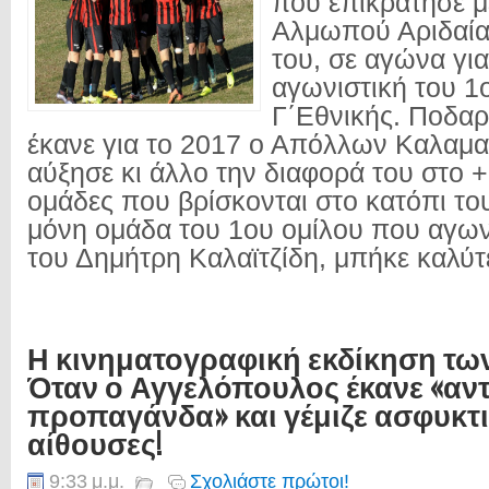
που επικράτησε μ
Αλμωπού Αριδαία
του, σε αγώνα για
αγωνιστική του 1
Γ΄Εθνικής. Ποδαρι
έκανε για το 2017 ο Απόλλων Καλαμα
αύξησε κι άλλο την διαφορά του στο +
ομάδες που βρίσκονται στο κατόπι το
μόνη ομάδα του 1ου ομίλου που αγων
του Δημήτρη Καλαϊτζίδη, μπήκε καλύτε
Η κινηματογραφική εκδίκηση τω
Όταν ο Αγγελόπουλος έκανε «αν
προπαγάνδα» και γέμιζε ασφυκτι
αίθουσες!
9:33 μ.μ.
Σχολιάστε πρώτοι!