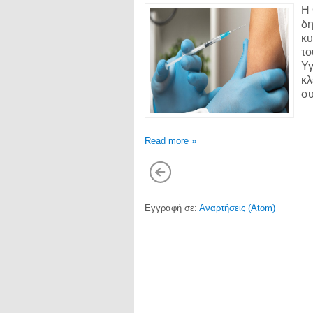
Η 
δη
κυ
το
Υγ
κλ
συ
Read more »
Εγγραφή σε:
Αναρτήσεις (Atom)