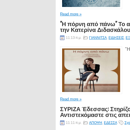
Read more »
"Η πόρνη από πάνω" Το α
την Κατερίνα Διδασκάλου
11:13 π.μ.
ΓΙΑΝΝΙΤΣΑ
,
ΕΙΔΗΣΕΙΣ
,
Ε
"Η
Read more »
ΣΥΡΙΖΑ Έδεσσας: Στηρίζο
Αντιστεκόμαστε στις απε
11:11 π.μ.
ΑΠΟΨΗ
,
ΕΔΕΣΣΑ
Σχο