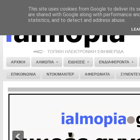
This site uses cookies from Google to deliver its s
ΝΟΜΙΚΗ ΣΗΜΕΙΩΣΗ
ΔΙΑΦΗΜΙΣΗ
ΕΠΙΚΟΙΝΩΝΙΑ
ΣΤΕΙΛΕ ΜΑΣ 
are shared with Google along with performance and 
statistics, and to detect and address abuse.
LEA
»
»
»
ΑΡΧΙΚΗ
ΑΛΜΩΠΙΑ
ΕΙΔΗΣΕΙΣ
ΕΝΔΙΑΦΕΡΟΝΤΑ
ΕΠΙΚΟΙΝΩΝΙΑ
ΝΤΟΚΙΜΑΝΤΕΡ
ΑΦΙΕΡΩΜΑΤΑ
ΣΥΝΕΝΤΕΥ