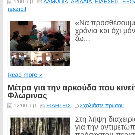
1:00 μ.μ.
ΑΛΜΩΠΙΑ
,
ΑΡΙΔΑΙΑ
,
ΕΙΔΗΣΕΙΣ
,
ΕΞΟ
πρώτοι!
«Να προσθέσουμε
χρόνια και όχι μό
ζω...
Read more »
Μέτρα για την αρκούδα που κινείτ
Φλώρινας
12:00 μ.μ.
ΕΙΔΗΣΕΙΣ
Σχολιάστε πρώτοι!
Στη λήψη διαχειρ
για την αντιμετώπ
πρόσφατου περισ