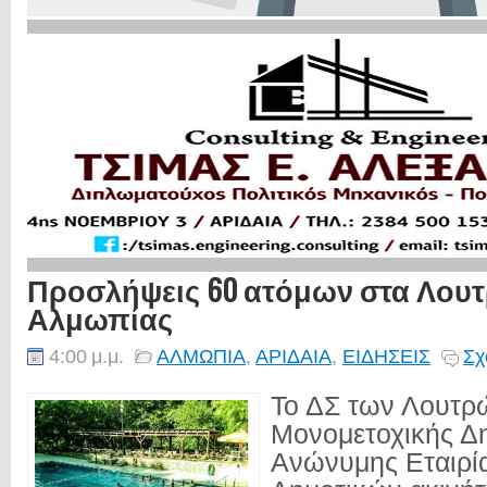
Προσλήψεις 60 ατόμων στα Λουτ
Αλμωπίας
4:00 μ.μ.
ΑΛΜΩΠΙΑ
,
ΑΡΙΔΑΙΑ
,
ΕΙΔΗΣΕΙΣ
Σχ
Το ΔΣ των Λουτρ
Μονομετοχικής Δ
Ανώνυμης Εταιρί