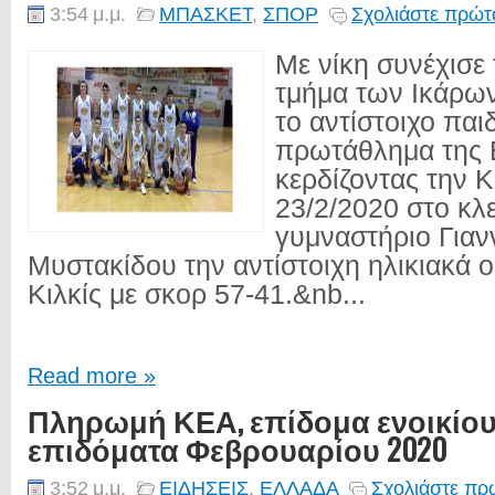
3:54 μ.μ.
ΜΠΑΣΚΕΤ
,
ΣΠΟΡ
Σχολιάστε πρώτο
Με νίκη συνέχισε 
τμήμα των Ικάρων
το αντίστοιχο παι
πρωτάθλημα της
κερδίζοντας την 
23/2/2020 στο κλ
γυμναστήριο Για
Μυστακίδου την αντίστοιχη ηλικιακά 
Κιλκίς με σκορ 57-41.&nb...
Read more »
Πληρωμή ΚΕΑ, επίδομα ενοικίου
επιδόματα Φεβρουαρίου 2020
3:52 μ.μ.
ΕΙΔΗΣΕΙΣ
,
ΕΛΛΑΔΑ
Σχολιάστε πρώ