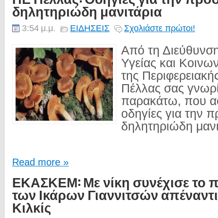
δηλητηριώδη μανιτάρια
3:54 μ.μ.
ΕΙΔΗΣΕΙΣ
Σχολιάστε πρώτοι!
Από τη Διεύθυνσ
Υγείας και Κοινω
της Περιφερειακή
Πέλλας σας γνωρί
παρακάτω, που α
οδηγίες για την 
δηλητηριώδη μανι
Read more »
ΕΚΑΣΚΕΜ: Με νίκη συνέχισε το π
των Ικάρων Γιαννιτσών απέναντι
Κιλκίς