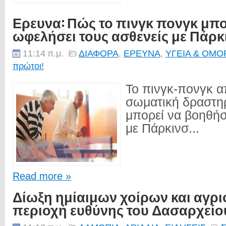
Ερευνα: Πώς το πινγκ πονγκ μπο
ωφελήσει τους ασθενείς με Πάρκ
11:14 π.μ.
ΔΙΑΦΟΡΑ
,
ΕΡΕΥΝΑ
,
ΥΓΕΙΑ & ΟΜΟ
πρώτοι!
Το πινγκ-πονγκ α
σωματική δραστη
μπορεί να βοηθήσ
με Πάρκινσ...
Read more »
Δίωξη ημίαιμων χοίρων και αγρ
περιοχή ευθύνης του Δασαρχείο