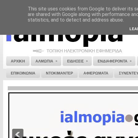
This site uses cookies from Google to deliver its s
ΝΟΜΙΚΗ ΣΗΜΕΙΩΣΗ
ΔΙΑΦΗΜΙΣΗ
ΕΠΙΚΟΙΝΩΝΙΑ
ΣΤΕΙΛΕ ΜΑΣ 
are shared with Google along with performance and 
statistics, and to detect and address abuse.
LEA
»
»
»
ΑΡΧΙΚΗ
ΑΛΜΩΠΙΑ
ΕΙΔΗΣΕΙΣ
ΕΝΔΙΑΦΕΡΟΝΤΑ
ΕΠΙΚΟΙΝΩΝΙΑ
ΝΤΟΚΙΜΑΝΤΕΡ
ΑΦΙΕΡΩΜΑΤΑ
ΣΥΝΕΝΤΕΥ