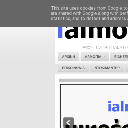
This site uses cookies from Google to 
ΝΟΜΙΚΗ ΣΗΜΕΙΩΣΗ
ΔΙΑΦΗΜΙΣΗ
are shared with Google along with per
statistics, and to detect and address 
»
ΑΡΧΙΚΗ
ΑΛΜΩΠΙΑ
ΕΙΔΗΣΕΙ
ΕΠΙΚΟΙΝΩΝΙΑ
ΝΤΟΚΙΜΑΝΤΕΡ