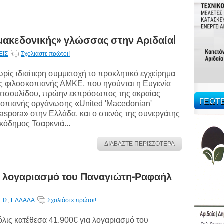
μακεδονικής» γλώσσας στην Αριδαία!
ΕΙΣ
Σχολιάστε πρώτοι!
ρίς ιδιαίτερη συμμετοχή το προκλητικό εγχείρημα
ς φιλοσκοπιανής ΑΜΚΕ, που ηγούνται η Ευγενία
τσουλίδου, πρώην εκπρόσωπος της ακραίας
ΓΕΩΤ
οπιανής οργάνωσης «United 'Macedonian'
aspora» στην Ελλάδα, και ο στενός της συνεργάτης
κόδημος Τσαρκνιά...
ΔΙΑΒΑΣΤΕ ΠΕΡΙΣΣΟΤΕΡΑ
ια λογαριασμό του Παναγιώτη-Ραφαήλ
ΕΙΣ
,
ΕΛΛΑΔΑ
Σχολιάστε πρώτοι!
λις κατέθεσα 41.900€ για λογαριασμό του