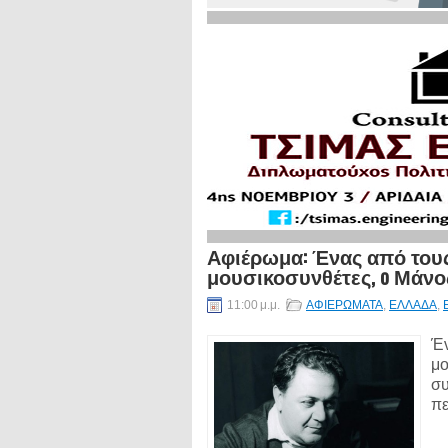
Αφιέρωμα: Ένας από τους
μουσικοσυνθέτες, o Μάνο
11:00 μ.μ.
ΑΦΙΕΡΩΜΑΤΑ
,
ΕΛΛΑΔΑ
,
Έν
μο
συ
πε