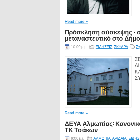
Read more »
Πρόσκληση σύσκεψης - σ
μεταναστευτικό στο Δήμ
10:00 μ.μ.
ΕΙΔΗΣΕΙΣ
,
ΣΚΥΔΡΑ
Σχ
Σ
Δ
Κ
Σ
Read more »
ΔΕΥΑ Αλμωπίας: Κανονικά
ΤΚ Τσάκων
9:00 μ.μ.
ΑΛΜΩΠΙΑ
,
ΑΡΙΔΑΙΑ
,
ΕΙΔΗΣ