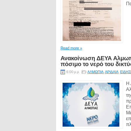
Πα
Read more »
Ανακοίνωση ΔΕΥΑ Αλμωπί
πόσιμο το νερό του δικτ
6:00 μ.μ.
ΑΛΜΩΠΙΑ
,
ΑΡΙΔΑΙΑ
,
ΕΙΔΗΣ
Η 
Αλ
τη
πρ
Επ
Μέ
επ
πλ