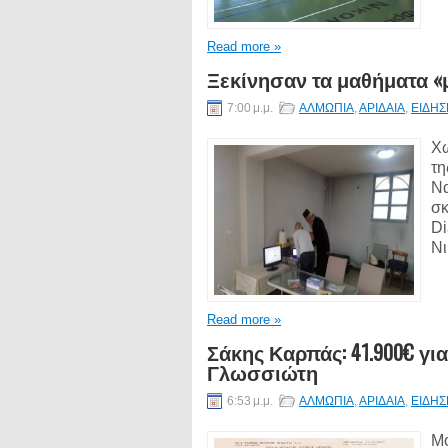
Read more »
Ξεκίνησαν τα μαθήματα «
7:00 μ.μ.
ΑΛΜΩΠΙΑ
,
ΑΡΙΔΑΙΑ
,
ΕΙΔΗΣ
Χω
τη
Να
σκ
Di
Νι
Read more »
Σάκης Καρπάς: 41.900€ γ
Γλωσσιώτη
6:53 μ.μ.
ΑΛΜΩΠΙΑ
,
ΑΡΙΔΑΙΑ
,
ΕΙΔΗΣ
Μό