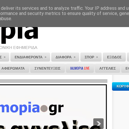
deliver its services and to analyze traffic. Your IP address and 
ΕΠΙΚΟΙΝΩΝΙΑ
ΣΤΕΙΛΕ ΜΑΣ ΤΟ ΑΡΘΡΟ ΣΟΥ
formance and security metrics to ensure quality of service, gen
abuse.
»
»
»
»
Σ
ΕΝΔΙΑΦΕΡΟΝΤΑ
ΔΙΑΦΟΡΑ
ΣΠΟΡ
ΕΞΟΔΟΣ
ΑΦΙΕΡΩΜΑΤΑ
ΣΥΝΕΝΤΕΥΞΕΙΣ
IALMOPIA
LIVE
ΑΓΓΕΛΙΕΣ
Ε
ΚΟΡΥΦ