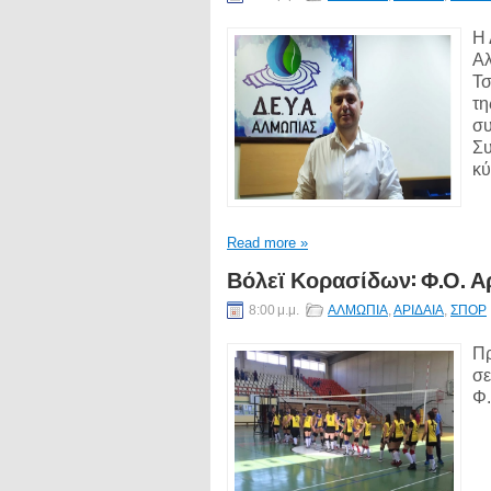
Η 
Αλ
Τσ
τη
συ
Συ
κύ
Read more »
Βόλεϊ Κορασίδων: Φ.Ο. Αρ
8:00 μ.μ.
ΑΛΜΩΠΙΑ
,
ΑΡΙΔΑΙΑ
,
ΣΠΟΡ
Πρ
σε
Φ.