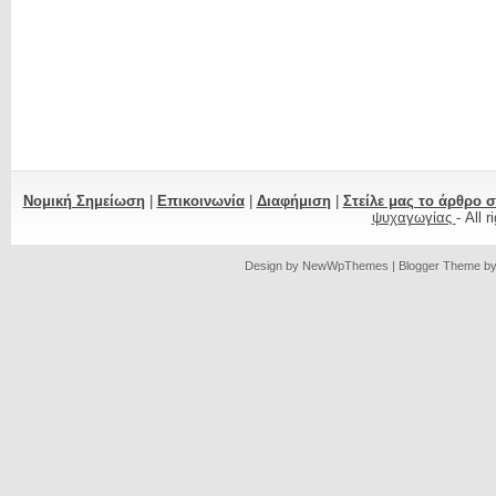
Νομική Σημείωση
|
Επικοινωνία
|
Διαφήμιση
|
Στείλε μας το άρθρο 
ψυχαγωγίας
- All 
Design by
NewWpThemes
| Blogger Theme b