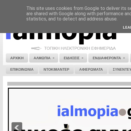
This site uses cookies from Google to deliver its s
ΝΟΜΙΚΗ ΣΗΜΕΙΩΣΗ
ΔΙΑΦΗΜΙΣΗ
ΕΠΙΚΟΙΝΩΝΙΑ
ΣΤΕΙΛΕ ΜΑΣ 
are shared with Google along with performance and 
statistics, and to detect and address abuse.
LEA
»
»
»
ΑΡΧΙΚΗ
ΑΛΜΩΠΙΑ
ΕΙΔΗΣΕΙΣ
ΕΝΔΙΑΦΕΡΟΝΤΑ
ΕΠΙΚΟΙΝΩΝΙΑ
ΝΤΟΚΙΜΑΝΤΕΡ
ΑΦΙΕΡΩΜΑΤΑ
ΣΥΝΕΝΤΕΥ