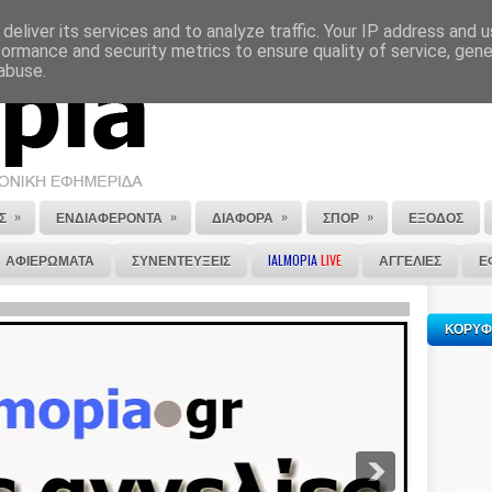
deliver its services and to analyze traffic. Your IP address and 
ΕΠΙΚΟΙΝΩΝΙΑ
ΣΤΕΙΛΕ ΜΑΣ ΤΟ ΑΡΘΡΟ ΣΟΥ
formance and security metrics to ensure quality of service, gen
abuse.
»
»
»
»
Σ
ΕΝΔΙΑΦΕΡΟΝΤΑ
ΔΙΑΦΟΡΑ
ΣΠΟΡ
ΕΞΟΔΟΣ
ΑΦΙΕΡΩΜΑΤΑ
ΣΥΝΕΝΤΕΥΞΕΙΣ
IALMOPIA
LIVE
ΑΓΓΕΛΙΕΣ
Ε
ΚΟΡΥΦ