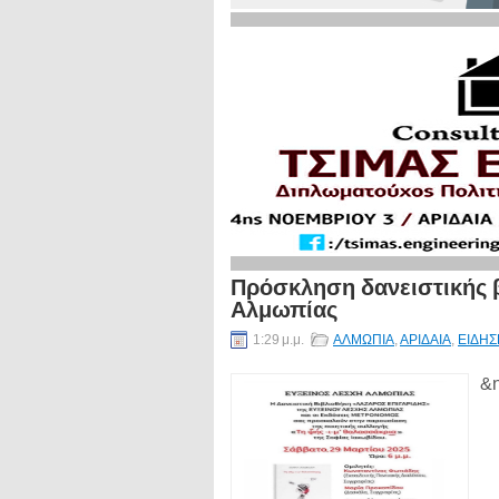
Πρόσκληση δανειστικής 
Αλμωπίας
1:29 μ.μ.
ΑΛΜΩΠΙΑ
,
ΑΡΙΔΑΙΑ
,
ΕΙΔΗΣ
&n