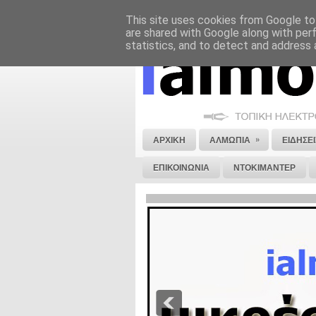
This site uses cookies from Google to 
ΝΟΜΙΚΗ ΣΗΜΕΙΩΣΗ
ΔΙΑΦΗΜΙΣΗ
are shared with Google along with per
statistics, and to detect and address 
»
ΑΡΧΙΚΗ
ΑΛΜΩΠΙΑ
ΕΙΔΗΣΕΙ
ΕΠΙΚΟΙΝΩΝΙΑ
ΝΤΟΚΙΜΑΝΤΕΡ