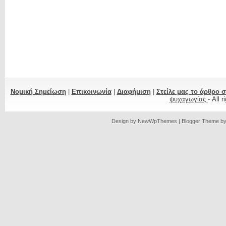
Νομική Σημείωση
|
Επικοινωνία
|
Διαφήμιση
|
Στείλε μας το άρθρο 
ψυχαγωγίας
- All 
Design by
NewWpThemes
| Blogger Theme b