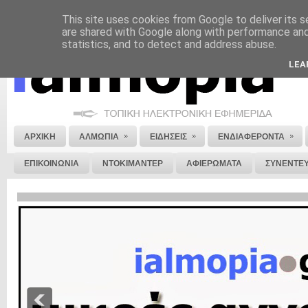
This site uses cookies from Google to deliver its s
ΝΟΜΙΚΗ ΣΗΜΕΙΩΣΗ
ΔΙΑΦΗΜΙΣΗ
ΕΠΙΚΟΙΝΩΝΙΑ
ΣΤΕΙΛΕ ΜΑΣ 
are shared with Google along with performance and 
statistics, and to detect and address abuse.
LEA
»
»
»
ΑΡΧΙΚΗ
ΑΛΜΩΠΙΑ
ΕΙΔΗΣΕΙΣ
ΕΝΔΙΑΦΕΡΟΝΤΑ
ΕΠΙΚΟΙΝΩΝΙΑ
ΝΤΟΚΙΜΑΝΤΕΡ
ΑΦΙΕΡΩΜΑΤΑ
ΣΥΝΕΝΤΕΥ