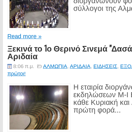
διοργανώνουν φορ
σύλλογοι της Αλμ
Read more »
Ξεκινά το 1ο Θερινό Σινεμά "Δασά
Αριδαία
8:06 π.μ.
ΑΛΜΩΠΙΑ
,
ΑΡΙΔΑΙΑ
,
ΕΙΔΗΣΕΙΣ
,
ΕΞΟ
πρώτοι!
Η εταιρία διοργά
εκδηλώσεων M-I 
κάθε Κυριακή και
πρώτη φορά...