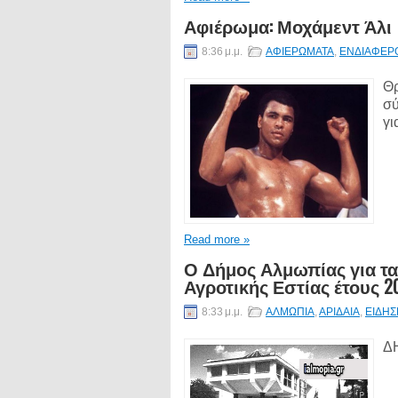
Αφιέρωμα: Μοχάμεντ Άλι
8:36 μ.μ.
ΑΦΙΕΡΩΜΑΤΑ
,
ΕΝΔΙΑΦΕΡ
Θρ
σύ
γι
Read more »
Ο Δήμος Αλμωπίας για τ
Αγροτικής Εστίας έτους 2
8:33 μ.μ.
ΑΛΜΩΠΙΑ
,
ΑΡΙΔΑΙΑ
,
ΕΙΔΗΣ
Δ