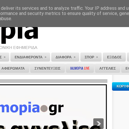
deliver its services and to analyze traffic. Your IP address and 
ΕΠΙΚΟΙΝΩΝΙΑ
ΣΤΕΙΛΕ ΜΑΣ ΤΟ ΑΡΘΡΟ ΣΟΥ
formance and security metrics to ensure quality of service, gen
abuse.
»
»
»
»
Σ
ΕΝΔΙΑΦΕΡΟΝΤΑ
ΔΙΑΦΟΡΑ
ΣΠΟΡ
ΕΞΟΔΟΣ
ΑΦΙΕΡΩΜΑΤΑ
ΣΥΝΕΝΤΕΥΞΕΙΣ
IALMOPIA
LIVE
ΑΓΓΕΛΙΕΣ
Ε
ΚΟΡΥΦ