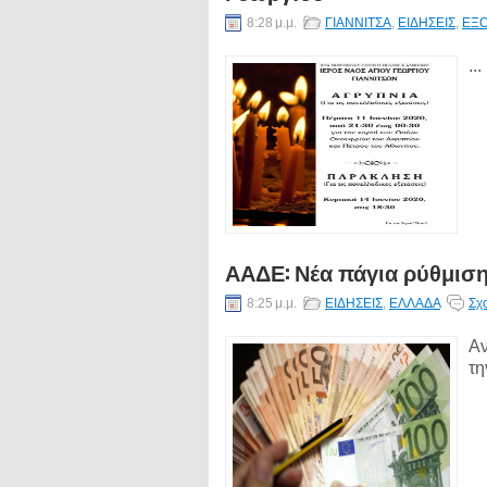
8:28 μ.μ.
ΓΙΑΝΝΙΤΣΑ
,
ΕΙΔΗΣΕΙΣ
,
ΕΞ
...
ΑΑΔΕ: Νέα πάγια ρύθμιση
8:25 μ.μ.
ΕΙΔΗΣΕΙΣ
,
ΕΛΛΑΔΑ
Σχ
Αν
τη