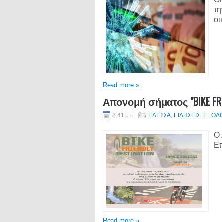
τη
οι
Read more »
Απονομή σήματος "BIKE FR
8:41 μ.μ.
ΕΔΕΣΣΑ
,
ΕΙΔΗΣΕΙΣ
,
ΕΞΟΔ
Ο 
Επ
Read more »