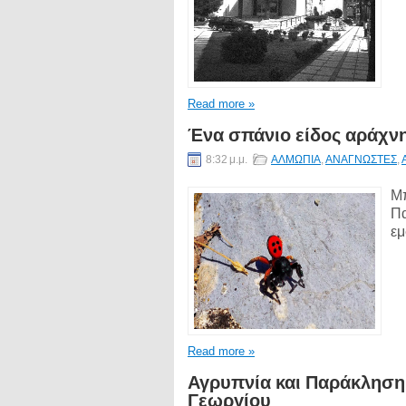
Read more »
Ένα σπάνιο είδος αράχν
8:32 μ.μ.
ΑΛΜΩΠΙΑ
,
ΑΝΑΓΝΩΣΤΕΣ
,
Μπ
Πα
εμ
Read more »
Αγρυπνία και Παράκληση 
Γεωργίου