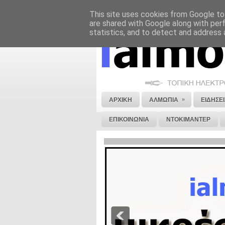
This site uses cookies from Google to 
ΝΟΜΙΚΗ ΣΗΜΕΙΩΣΗ
ΔΙΑΦΗΜΙΣΗ
are shared with Google along with per
statistics, and to detect and address 
»
ΑΡΧΙΚΗ
ΑΛΜΩΠΙΑ
ΕΙΔΗΣΕΙ
ΕΠΙΚΟΙΝΩΝΙΑ
ΝΤΟΚΙΜΑΝΤΕΡ