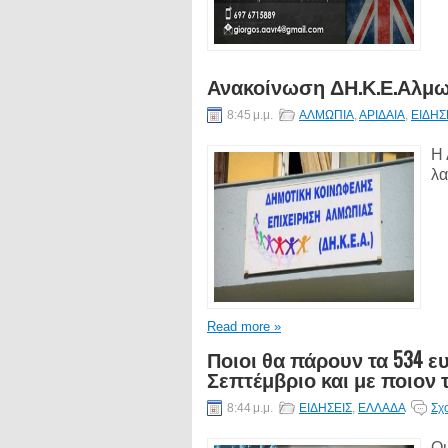
Ανακοίνωση ΔΗ.Κ.Ε.Αλμ
8:45 μ.μ.
ΑΛΜΩΠΙΑ
,
ΑΡΙΔΑΙΑ
,
ΕΙΔΗΣ
Η 
λα
Read more »
Ποιοι θα πάρουν τα 534 ε
Σεπτέμβριο και με ποιον
8:44 μ.μ.
ΕΙΔΗΣΕΙΣ
,
ΕΛΛΑΔΑ
Σχ
Οι