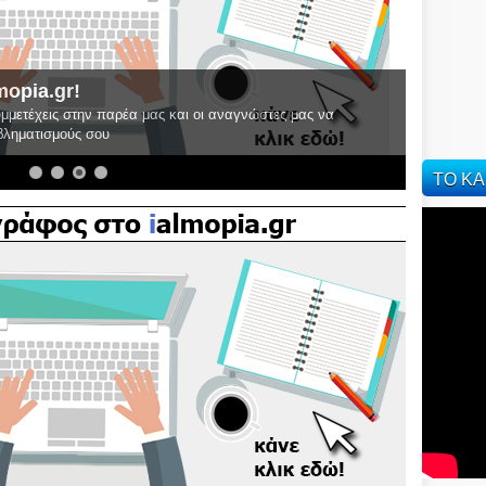
Σύλλογος "ΠΑΝΘΕ" Αριδαίας: Στόχο
στήριξη του ανθρώπου
στες μας να
Ενδιαφέρον project από την περιοχή μας
ΤΟ ΚΑ