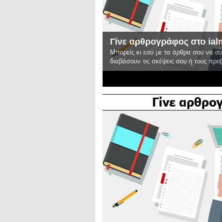
νε αρθρογράφος στο ialmopia.gr!
ορείς κι εσύ με τα άρθρα σου να συμμετέχεις στην παρέα μας και οι αναγνώ
αβάσουν τις σκέψεις σου ή τους προβληματισμούς σου
2
3
4