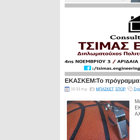
ΕΚΑΣΚΕΜ:Το πρόγραμμα και
10:31 π.μ.
ΜΠΑΣΚΕΤ
,
ΣΠΟΡ
Σχο
Μά
ΕΚ
Αλ