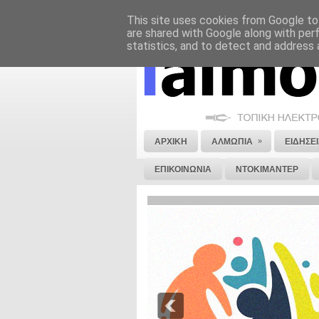
This site uses cookies from Google to 
ΝΟΜΙΚΗ ΣΗΜΕΙΩΣΗ
ΔΙΑΦΗΜΙΣΗ
are shared with Google along with per
statistics, and to detect and address 
»
ΑΡΧΙΚΗ
ΑΛΜΩΠΙΑ
ΕΙΔΗΣΕΙ
ΕΠΙΚΟΙΝΩΝΙΑ
ΝΤΟΚΙΜΑΝΤΕΡ