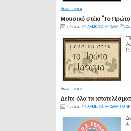
Read more »
Μουσικό στέκι "Το Πρώτο
8:00 μ.μ.
ΑΛΜΩΠΙΑ
,
ΑΡΙΔΑΙΑ
Σχο
"Τ
Αρ
Πα
Read more »
Δείτε όλα τα αποτελέσματ
7:58 μ.μ.
ΑΛΜΩΠΙΑ
,
ΑΡΙΔΑΙΑ
,
ΓΙΑΝΝ
Δε
& 