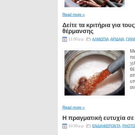
Read more »
Δείτε τα κριτήρια για το
θέρμανσης
11:00 μ.μ.
ΑΛΜΩΠΙΑ
,
ΑΡΙΔΑΙΑ
,
ΓΙΑΝ
Με
πε
χι
θέ
απ
υπ
αν
Read more »
Η πραγματική ευτυχία σε
10:30 μ.μ.
ΕΝΔΙΑΦΕΡΟΝΤΑ
,
PHOTO