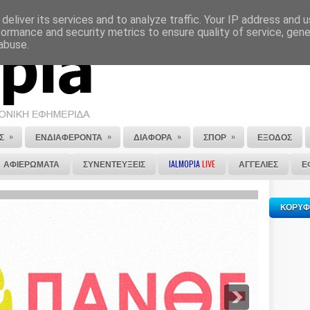
deliver its services and to analyze traffic. Your IP address and 
ΕΠΙΚΟΙΝΩΝΙΑ
ΣΤΕΙΛΕ ΜΑΣ ΤΟ ΑΡΘΡΟ ΣΟΥ
formance and security metrics to ensure quality of service, gen
abuse.
»
»
»
»
Σ
ΕΝΔΙΑΦΕΡΟΝΤΑ
ΔΙΑΦΟΡΑ
ΣΠΟΡ
ΕΞΟΔΟΣ
ΑΦΙΕΡΩΜΑΤΑ
ΣΥΝΕΝΤΕΥΞΕΙΣ
IALMOPIA
LIVE
ΑΓΓΕΛΙΕΣ
Ε
ΚΟΡΥΦ