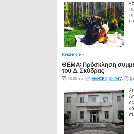
«Ε
πρ
τη
επ
Read more »
ΘΕΜΑ: Πρόσκληση συμμετ
του Δ. Σκύδρας
10:00 μ.μ.
ΕΙΔΗΣΕΙΣ
,
ΣΚΥΔΡΑ
Σχ
Στ
Δη
ορ
να
συ