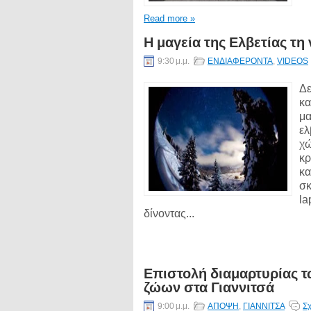
Read more »
Η μαγεία της Ελβετίας τη 
9:30 μ.μ.
ΕΝΔΙΑΦΕΡΟΝΤΑ
,
VIDEOS
Δε
κα
μα
ελ
χώ
κρ
κα
σκ
la
δίνοντας...
Επιστολή διαμαρτυρίας τ
ζώων στα Γιαννιτσά
9:00 μ.μ.
ΑΠΟΨΗ
,
ΓΙΑΝΝΙΤΣΑ
Σχ