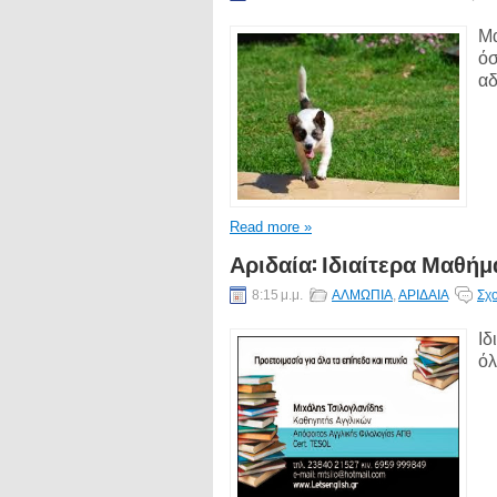
Μα
όσ
αδ
Read more »
Αριδαία: Ιδιαίτερα Μαθή
8:15 μ.μ.
ΑΛΜΩΠΙΑ
,
ΑΡΙΔΑΙΑ
Σχο
Ιδ
όλ