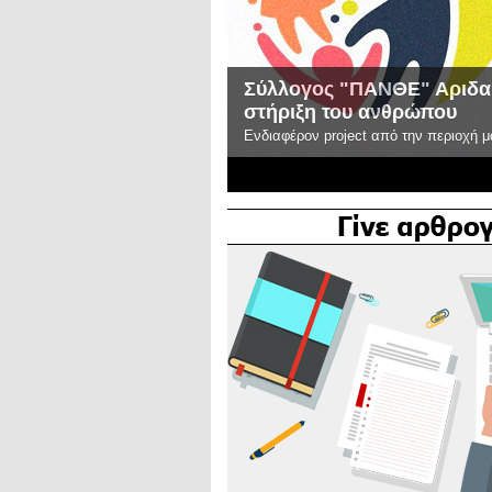
Σύλλογος "ΠΑΝΘΕ" Αριδαία
στήριξη του ανθρώπου
Ενδιαφέρον project από την περιοχή μ
2
3
4