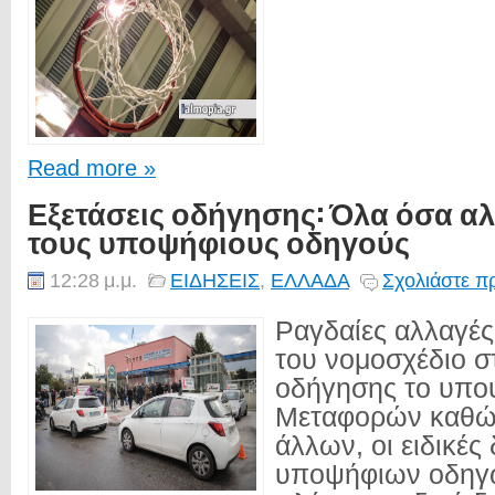
Read more »
Εξετάσεις οδήγησης: Όλα όσα αλ
τους υποψήφιους οδηγούς
12:28 μ.μ.
ΕΙΔΗΣΕΙΣ
,
ΕΛΛΑΔΑ
Σχολιάστε π
Ραγδαίες αλλαγές
του νομοσχέδιο στ
οδήγησης το υπο
Μεταφορών καθώς
άλλων, οι ειδικές
υποψήφιων οδηγώ