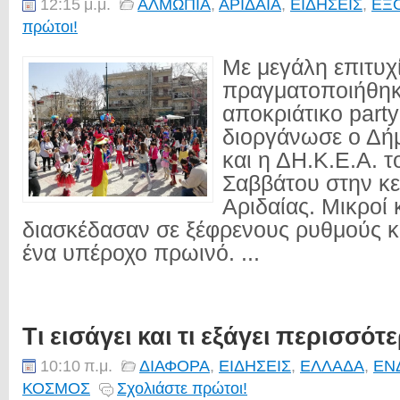
12:15 μ.μ.
ΑΛΜΩΠΙΑ
,
ΑΡΙΔΑΙΑ
,
ΕΙΔΗΣΕΙΣ
,
ΕΞ
πρώτοι!
Με μεγάλη επιτυχ
πραγματοποιήθηκε
αποκριάτικο part
διοργάνωσε ο Δή
και η ΔΗ.Κ.Ε.Α. τ
Σαββάτου στην κε
Αριδαίας. Μικροί 
διασκέδασαν σε ξέφρενους ρυθμούς 
ένα υπέροχο πρωινό. ...
Τι εισάγει και τι εξάγει περισσό
10:10 π.μ.
ΔΙΑΦΟΡΑ
,
ΕΙΔΗΣΕΙΣ
,
ΕΛΛΑΔΑ
,
ΕΝ
ΚΟΣΜΟΣ
Σχολιάστε πρώτοι!