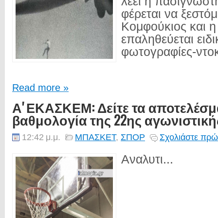
λέει η πασίγνωστ
φέρεται να ξεστόμ
Κομφούκιος και η
επαληθεύεται ειδι
φωτογραφίες-ντοκ
Read more »
Α' ΕΚΑΣΚΕΜ: Δείτε τα αποτελέσμ
βαθμολογία της 22ης αγωνιστική
12:42 μ.μ.
ΜΠΑΣΚΕΤ
,
ΣΠΟΡ
Σχολιάστε πρώ
Αναλυτι...