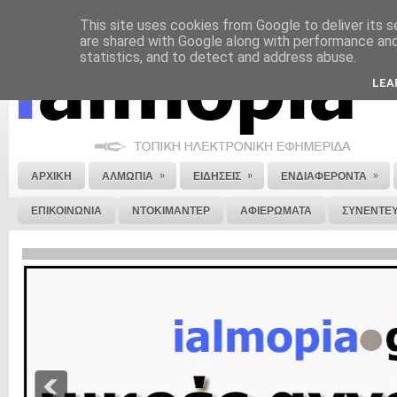
This site uses cookies from Google to deliver its s
ΝΟΜΙΚΗ ΣΗΜΕΙΩΣΗ
ΔΙΑΦΗΜΙΣΗ
ΕΠΙΚΟΙΝΩΝΙΑ
ΣΤΕΙΛΕ ΜΑΣ 
are shared with Google along with performance and 
statistics, and to detect and address abuse.
LEA
»
»
»
ΑΡΧΙΚΗ
ΑΛΜΩΠΙΑ
ΕΙΔΗΣΕΙΣ
ΕΝΔΙΑΦΕΡΟΝΤΑ
ΕΠΙΚΟΙΝΩΝΙΑ
ΝΤΟΚΙΜΑΝΤΕΡ
ΑΦΙΕΡΩΜΑΤΑ
ΣΥΝΕΝΤΕΥ