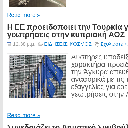
Read more »
Η ΕΕ προειδοποιεί την Τουρκία γι
γεωτρήσεις στην κυπριακή ΑΟΖ
12:38 μ.μ.
ΕΙΔΗΣΕΙΣ
,
ΚΟΣΜΟΣ
Σχολιάστε π
Αυστηρές υποδείξ
χαρακτήρα προει
την Άγκυρα απευ
αναφορικά με τις 
εξαγγελίες για έρε
γεωτρήσεις στην 
Read more »
Συνεδριάζει το Δημοτικό Συμβο