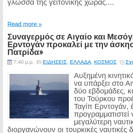
γλώσσα της γειτονικής χώρας....
Read more »
Συναγερμός σε Αιγαίο και Μεσόγ
Ερντογάν προκαλεί με την άσκη
Πατρίδα»
7:40 μ.μ.
ΕΙΔΗΣΕΙΣ
,
ΕΛΛΑΔΑ
,
ΚΟΣΜΟΣ
Σχ
Αυξημένη κινητικ
να υπάρξει στο Α
δύο εβδομάδες, κ
του Τούρκου προ
Ταγίπ Ερντογάν, έ
προγραμματιστεί ν
μεγαλύτερη ναυτ
διοργανώνουν οι τουρκικές ναυτικές 