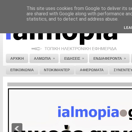
This site uses cookies from Google to deliver its s
ΝΟΜΙΚΗ ΣΗΜΕΙΩΣΗ
ΔΙΑΦΗΜΙΣΗ
ΕΠΙΚΟΙΝΩΝΙΑ
ΣΤΕΙΛΕ ΜΑΣ 
are shared with Google along with performance and 
statistics, and to detect and address abuse.
LEA
»
»
»
ΑΡΧΙΚΗ
ΑΛΜΩΠΙΑ
ΕΙΔΗΣΕΙΣ
ΕΝΔΙΑΦΕΡΟΝΤΑ
ΕΠΙΚΟΙΝΩΝΙΑ
ΝΤΟΚΙΜΑΝΤΕΡ
ΑΦΙΕΡΩΜΑΤΑ
ΣΥΝΕΝΤΕΥ