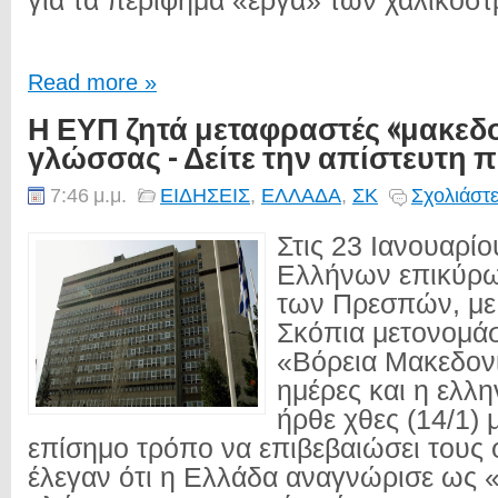
για τα περίφημα «έργα» των χαλικοσ
Read more »
Η ΕΥΠ ζητά μεταφραστές «μακεδ
γλώσσας - Δείτε την απίστευτη
7:46 μ.μ.
ΕΙΔΗΣΕΙΣ
,
ΕΛΛΑΔΑ
,
ΣΚ
Σχολιάστε
Στις 23 Ιανουαρί
Ελλήνων επικύρω
των Πρεσπών, με 
Σκόπια μετονομά
«Βόρεια Μακεδον
ημέρες και η ελλη
ήρθε χθες (14/1) 
επίσημο τρόπο να επιβεβαιώσει τους
έλεγαν ότι η Ελλάδα αναγνώρισε ως 