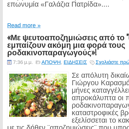
επωνυμία «Γαλάζια Πατρίδα»....
Read more »
«Με ψευτοαποζημιώσεις από το "de
εμπαίζουν ακόμη μια φορά τους
ροδακινοπαραγωγούς»!
7:36 μ.μ.
ΑΠΟΨΗ
,
ΕΙΔΗΣΕΙΣ
Σχολιάστε πρώ
Σε απόλυτη δικαί
Γιώργου Καρασμά
μήνες καταγγέλλει
απροκάλυπτα οι 
ροδακινοπαραγωγ
καταστροφικές βρ
εξελίσσεται το κ
με τις δήθεν ¨αποζημιώσεις¨ που υπο