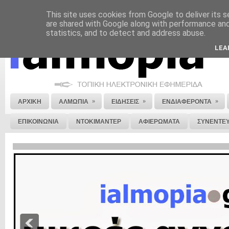
This site uses cookies from Google to deliver its s
ΝΟΜΙΚΗ ΣΗΜΕΙΩΣΗ
ΔΙΑΦΗΜΙΣΗ
ΕΠΙΚΟΙΝΩΝΙΑ
ΣΤΕΙΛΕ ΜΑΣ 
are shared with Google along with performance and 
statistics, and to detect and address abuse.
LEA
»
»
»
ΑΡΧΙΚΗ
ΑΛΜΩΠΙΑ
ΕΙΔΗΣΕΙΣ
ΕΝΔΙΑΦΕΡΟΝΤΑ
ΕΠΙΚΟΙΝΩΝΙΑ
ΝΤΟΚΙΜΑΝΤΕΡ
ΑΦΙΕΡΩΜΑΤΑ
ΣΥΝΕΝΤΕΥ