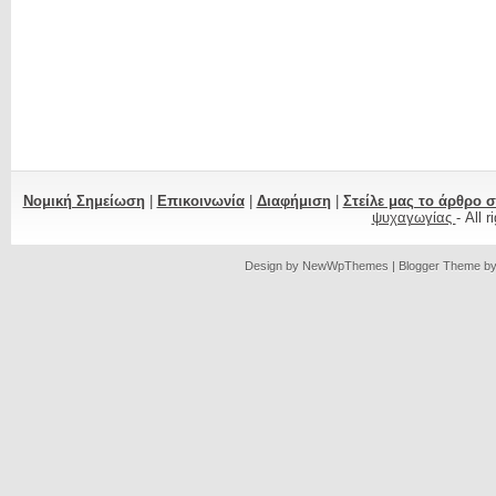
Νομική Σημείωση
|
Επικοινωνία
|
Διαφήμιση
|
Στείλε μας το άρθρο 
ψυχαγωγίας
- All 
Design by
NewWpThemes
| Blogger Theme b