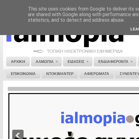
This site uses cookies from Google to deliver its s
ΝΟΜΙΚΗ ΣΗΜΕΙΩΣΗ
ΔΙΑΦΗΜΙΣΗ
ΕΠΙΚΟΙΝΩΝΙΑ
ΣΤΕΙΛΕ ΜΑΣ 
are shared with Google along with performance and 
statistics, and to detect and address abuse.
LEA
»
»
»
ΑΡΧΙΚΗ
ΑΛΜΩΠΙΑ
ΕΙΔΗΣΕΙΣ
ΕΝΔΙΑΦΕΡΟΝΤΑ
ΕΠΙΚΟΙΝΩΝΙΑ
ΝΤΟΚΙΜΑΝΤΕΡ
ΑΦΙΕΡΩΜΑΤΑ
ΣΥΝΕΝΤΕΥ