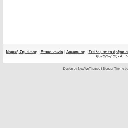
Νομική Σημείωση
|
Επικοινωνία
|
Διαφήμιση
|
Στείλε μας το άρθρο 
ψυχαγωγίας
- All 
Design by
NewWpThemes
| Blogger Theme b