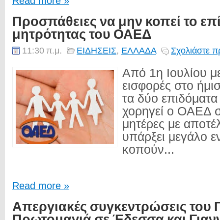
Read more »
Προσπάθειες να μην κοπεί το επ
μητρότητας του ΟΑΕΔ
11:30 π.μ.
ΕΙΔΗΣΕΙΣ
,
ΕΛΛΑΔΑ
Σχολιάστε π
Από 1η Ιουλίου με
εισφορές στο ήμι
τα δύο επιδόματα
χορηγεί ο ΟΑΕΔ σ
μητέρες με αποτέ
υπάρξει μεγάλο ε
κοπούν...
Read more »
Απεργιακές συγκεντρώσεις του Π
Πρωτομαγιά σε Έδεσσα και Γιαν