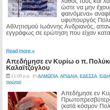
λάθος τους και λ
ώστε να μην έχου
φαινόμενα» αναφέ
υφυπουργός Πολι
Αθλητισμού Ιωάννης Ανδριανός, απα
εγγράφως σε ερώτηση που είχαν καταθ
Read more »
Απεδήμησε εν Κυρίω ο π. Πολύ
Καλαϊτζόγλου
11:00 μ.μ.
ΑΛΜΩΠΙΑ
,
ΑΡΙΔΑΙΑ
,
ΕΔΕΣΣΑ
,
ΕΙΔΗ
πρώτοι!
Απεδήμησε εν Κυ
Πρωτοπρεσβύτερ
(κατά κόσμον Πο