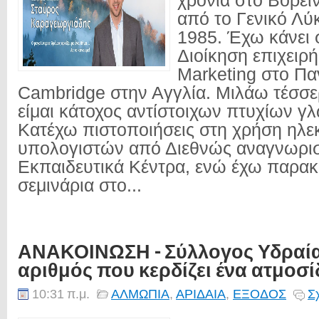
χρόνια στο Βορει
από το Γενικό Λύκ
1985. Έχω κάνει
Διοίκηση επιχειρ
Marketing στο Πα
Cambridge στην Αγγλία. Μιλάω τέσσε
είμαι κάτοχος αντίστοιχων πτυχίων γ
Κατέχω πιστοποιήσεις στη χρήση ηλε
υπολογιστών από Διεθνώς αναγνωρι
Εκπαιδευτικά Κέντρα, ενώ έχω παρα
σεμινάρια στο...
ΑΝΑΚΟΙΝΩΣΗ - Σύλλογος Υδραία
αριθμός που κερδίζει ένα ατμοσίδε
10:31 π.μ.
ΑΛΜΩΠΙΑ
,
ΑΡΙΔΑΙΑ
,
ΕΞΟΔΟΣ
Σ