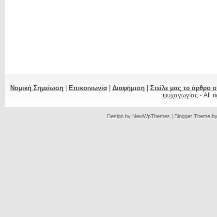
Νομική Σημείωση
|
Επικοινωνία
|
Διαφήμιση
|
Στείλε μας το άρθρο 
ψυχαγωγίας
- All 
Design by
NewWpThemes
| Blogger Theme b