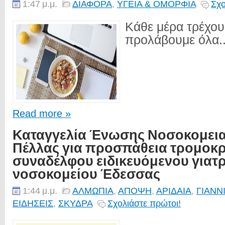
1:47 μ.μ.
ΔΙΑΦΟΡΑ
,
ΥΓΕΙΑ & ΟΜΟΡΦΙΑ
Σχο
Κάθε μέρα τρέχου
προλάβουμε όλα..
Read more »
Καταγγελία Ένωσης Νοσοκομει
Πέλλας για προσπάθεια τρομοκ
συναδέλφου ειδικευόμενου γιατ
νοσοκομείου Έδεσσας
1:44 μ.μ.
ΑΛΜΩΠΙΑ
,
ΑΠΟΨΗ
,
ΑΡΙΔΑΙΑ
,
ΓΙΑΝΝ
ΕΙΔΗΣΕΙΣ
,
ΣΚΥΔΡΑ
Σχολιάστε πρώτοι!