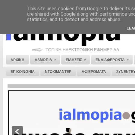
This site uses cookies from Google to deliver its s
ΝΟΜΙΚΗ ΣΗΜΕΙΩΣΗ
ΔΙΑΦΗΜΙΣΗ
ΕΠΙΚΟΙΝΩΝΙΑ
ΣΤΕΙΛΕ ΜΑΣ 
are shared with Google along with performance and 
statistics, and to detect and address abuse.
LEA
»
»
»
ΑΡΧΙΚΗ
ΑΛΜΩΠΙΑ
ΕΙΔΗΣΕΙΣ
ΕΝΔΙΑΦΕΡΟΝΤΑ
ΕΠΙΚΟΙΝΩΝΙΑ
ΝΤΟΚΙΜΑΝΤΕΡ
ΑΦΙΕΡΩΜΑΤΑ
ΣΥΝΕΝΤΕΥ